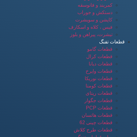
کمربند و فانوسقه
دستکش و جوراب
کاپشن و سویشرت
فیس ، کلاه و اسکارف
تیشرت، پیراهن و بلوز
قطعات تفنگ
قطعات گامو
قطعات کرال
قطعات دیانا
قطعات وایرخ
قطعات نوریکا
قطعات کومتا
قطعات ریتای
قطعات جگوار
قطعات PCP
قطعات هاتسان
قطعات چینی 62
قطعات طرح کلاش