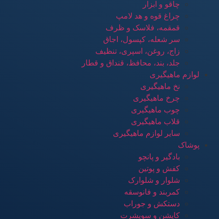
چاقو و ابزار
چراغ قوه و هد لامپ
قمقمه، فلاسک و ظرف
سر شعله، کپسول، اجاق
زاج، روغن، اسپری، تنظیف
جلد، بند، محافظ، قنداق و قطار
لوازم ماهیگیری
نخ ماهیگیری
چرخ ماهیگیری
چوب ماهیگیری
قلاب ماهیگیری
سایر لوازم ماهیگیری
پوشاک
بادگیر و پانچو
کفش و پوتین
شلوار و شلوارک
کمربند و فانوسقه
دستکش و جوراب
کاپشن و سویشرت