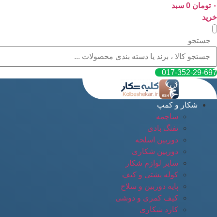
۰
پرش
تومان
0
سبد
به
خرید
محتوا
جستجو
017-352-29-697
شکار و کمپ
ساچمه
تفنگ بادی
دوربین اسلحه
دوربین شکاری
سایر لوازم شکار
کوله پشتی و کیف
پایه دوربین و سلاح
کیف کمری و دوشی
کارد شکاری