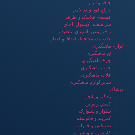
چاقو و ابزار
چراغ قوه و هد لامپ
قمقمه، فلاسک و ظرف
سر شعله، کپسول، اجاق
زاج، روغن، اسپری، تنظیف
جلد، بند، محافظ، قنداق و قطار
لوازم ماهیگیری
نخ ماهیگیری
چرخ ماهیگیری
چوب ماهیگیری
قلاب ماهیگیری
سایر لوازم ماهیگیری
پوشاک
بادگیر و پانچو
کفش و پوتین
شلوار و شلوارک
کمربند و فانوسقه
دستکش و جوراب
کاپشن و سویشرت