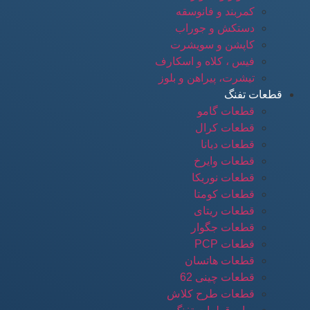
کمربند و فانوسقه
دستکش و جوراب
کاپشن و سویشرت
فیس ، کلاه و اسکارف
تیشرت، پیراهن و بلوز
قطعات تفنگ
قطعات گامو
قطعات کرال
قطعات دیانا
قطعات وایرخ
قطعات نوریکا
قطعات کومتا
قطعات ریتای
قطعات جگوار
قطعات PCP
قطعات هاتسان
قطعات چینی 62
قطعات طرح کلاش