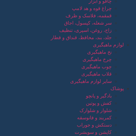
چاقو و ابزار
چراغ قوه و هد لامپ
قمقمه، فلاسک و ظرف
سر شعله، کپسول، اجاق
زاج، روغن، اسپری، تنظیف
جلد، بند، محافظ، قنداق و قطار
لوازم ماهیگیری
نخ ماهیگیری
چرخ ماهیگیری
چوب ماهیگیری
قلاب ماهیگیری
سایر لوازم ماهیگیری
پوشاک
بادگیر و پانچو
کفش و پوتین
شلوار و شلوارک
کمربند و فانوسقه
دستکش و جوراب
کاپشن و سویشرت