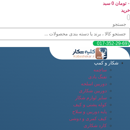
۰
پرش
تومان
0
سبد
به
خرید
محتوا
جستجو
017-352-29-697
شکار و کمپ
ساچمه
تفنگ بادی
دوربین اسلحه
دوربین شکاری
سایر لوازم شکار
کوله پشتی و کیف
پایه دوربین و سلاح
کیف کمری و دوشی
کارد شکاری