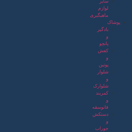
سایر
لوازم
ماهیگیری
پوشاک
بادگیر
و
پانچو
کفش
و
پوتین
شلوار
و
شلوارک
کمربند
و
فانوسقه
دستکش
و
جوراب