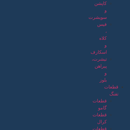
کاپشن
و
سویشرت
فیس
،
کلاه
و
اسکارف
تیشرت،
پیراهن
و
بلوز
قطعات
تفنگ
قطعات
گامو
قطعات
کرال
قطعات