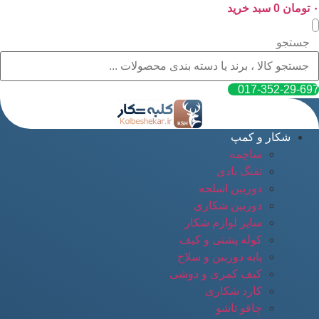
۰
پرش
تومان
0
سبد خرید
به
محتوا
جستجو
017-352-29-697
شکار و کمپ
ساچمه
تفنگ بادی
دوربین اسلحه
دوربین شکاری
سایر لوازم شکار
کوله پشتی و کیف
پایه دوربین و سلاح
کیف کمری و دوشی
کارد شکاری
چاقو تاشو