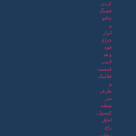
کردن
فشنگ
چاقو
و
ابزار
چراغ
قوه
و هد
لامپ
قمقمه،
فلاسک
و
ظرف
سر
شعله،
کپسول،
اجاق
زاج،
روغن،