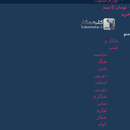
لوازم استوک
۰
تومان
0
سبد
خرید
منو
شکار و
کمپ
ساچمه
تفنگ
بادی
دوربین
اسلحه
دوربین
شکاری
سایر
لوازم
شکار
کوله