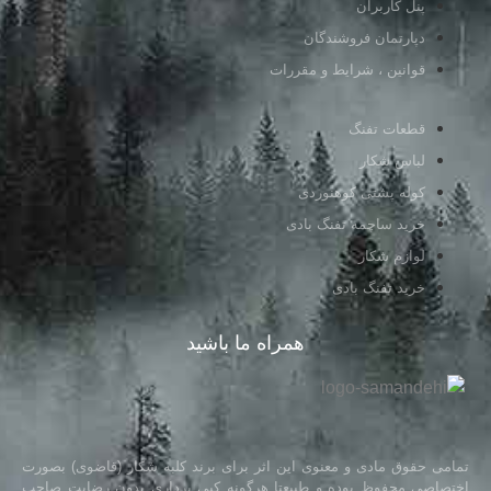
پنل کاربران
دپارتمان فروشندگان
قوانین ، شرایط و مقررات
قطعات تفنگ
لباس شکار
کوله پشتی کوهنوردی
خرید ساچمه تفنگ بادی
لوازم شکار
خرید تفنگ بادی
همراه ما باشید
تمامی حقوق مادی و معنوی این اثر برای برند کلبه شکار (قاضوی) بصورت
اختصاصی محفوظ بوده و طبیعتا هرگونه کپی برداری بدون رضایت صاحب