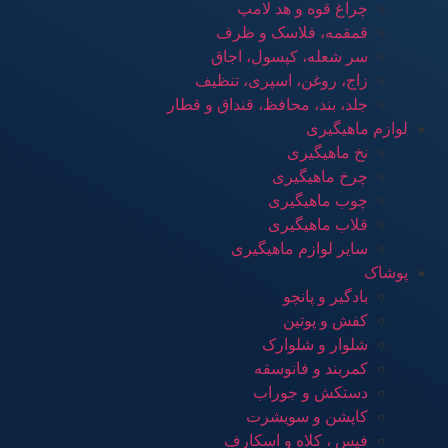
چراغ قوه و هد لامپ
قمقمه، فلاسک و ظرف
سر شعله، کپسول، اجاق
زاج، روغن، اسپری، تنظیف
جلد، بند، محافظ، قنداق و قطار
لوازم ماهیگیری
نخ ماهیگیری
چرخ ماهیگیری
چوب ماهیگیری
قلاب ماهیگیری
سایر لوازم ماهیگیری
پوشاک
بادگیر و پانچو
کفش و پوتین
شلوار و شلوارک
کمربند و فانوسقه
دستکش و جوراب
کاپشن و سویشرت
فیس ، کلاه و اسکارف