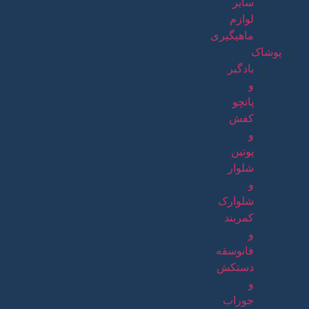
سایر
لوازم
ماهیگیری
پوشاک
بادگیر
و
پانچو
کفش
و
پوتین
شلوار
و
شلوارک
کمربند
و
فانوسقه
دستکش
و
جوراب