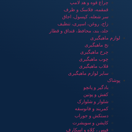
چراغ قوه و هد لامپ
قمقمه، فلاسک و ظرف
سر شعله، کپسول، اجاق
زاج، روغن، اسپری، تنظیف
جلد، بند، محافظ، قنداق و قطار
لوازم ماهیگیری
نخ ماهیگیری
چرخ ماهیگیری
چوب ماهیگیری
قلاب ماهیگیری
سایر لوازم ماهیگیری
پوشاک
بادگیر و پانچو
کفش و پوتین
شلوار و شلوارک
کمربند و فانوسقه
دستکش و جوراب
کاپشن و سویشرت
فیس ، کلاه و اسکارف