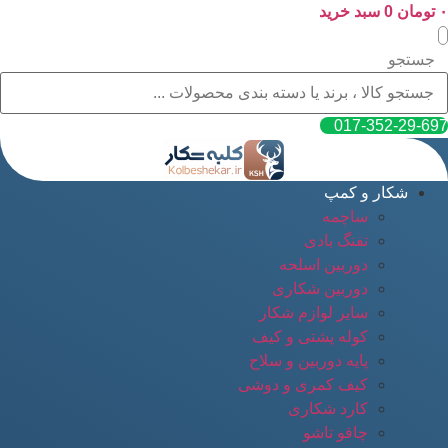
۰
پرش
تومان
0
سبد خرید
به
محتوا
جستجو
017-352-29-697
شکار و کمپ
ساچمه
تفنگ بادی
دوربین اسلحه
دوربین شکاری
سایر لوازم شکار
کوله پشتی و کیف
پایه دوربین و سلاح
کیف کمری و دوشی
کارد شکاری
چاقو تاشو