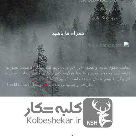
خرید ساچمه تفنگ بادی
لوازم شکار
خرید تفنگ بادی
همراه ما باشید
تمامی حقوق مادی و معنوی این اثر برای برند کلبه شکار (قاضوی) بصورت
اختصاصی محفوظ بوده و طبیعتا هرگونه کپی برداری بدون رضایت صاحب
اثر پیگرد قانونی بدنبال خواهد داشت." پاییز 1400 "
طراحی و پشتیبانی شده با
❤
توسط : The khosravi