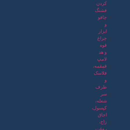
کردن
فشنگ
چاقو
و
ابزار
چراغ
قوه
و هد
لامپ
قمقمه،
فلاسک
و
ظرف
سر
شعله،
کپسول،
اجاق
زاج،
روغن،