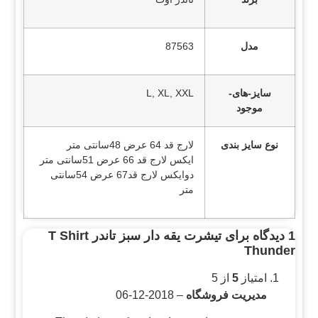
مدل
87563
سایز-های-
L, XL, XXL
موجود
نوع سایز بندی
لارج قد 64 عرض 48سانتی متر
ایکس لارج قد 66 عرض 51سانتی متر
دوایکس لارج قد67 عرض 54سانتی
متر
1 دیدگاه برای
تیشرت یقه دار سبز تاندر T Shirt
Thunder
امتیاز
5
از 5
مدیریت فروشگاه
–
2018-12-06