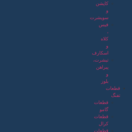
کاپشن
و
سویشرت
فیس
،
کلاه
و
اسکارف
تیشرت،
پیراهن
و
بلوز
قطعات
تفنگ
قطعات
گامو
قطعات
کرال
قطعات