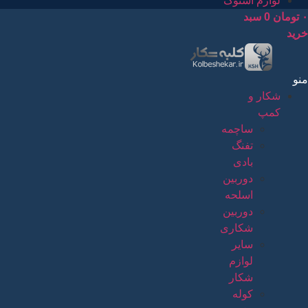
لوازم استوک
۰
تومان
0
سبد
خرید
منو
شکار و
کمپ
ساچمه
تفنگ
بادی
دوربین
اسلحه
دوربین
شکاری
سایر
لوازم
شکار
کوله