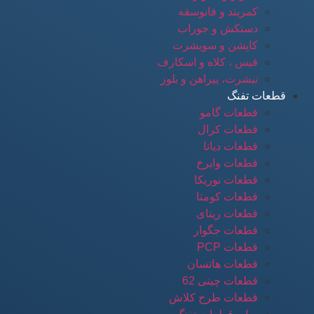
کمربند و فانوسقه
دستکش و جوراب
کاپشن و سویشرت
فیس ، کلاه و اسکارف
تیشرت، پیراهن و بلوز
قطعات تفنگ
قطعات گامو
قطعات کرال
قطعات دیانا
قطعات وایرخ
قطعات نوریکا
قطعات کومتا
قطعات ریتای
قطعات جگوار
قطعات PCP
قطعات هاتسان
قطعات چینی 62
قطعات طرح کلاش