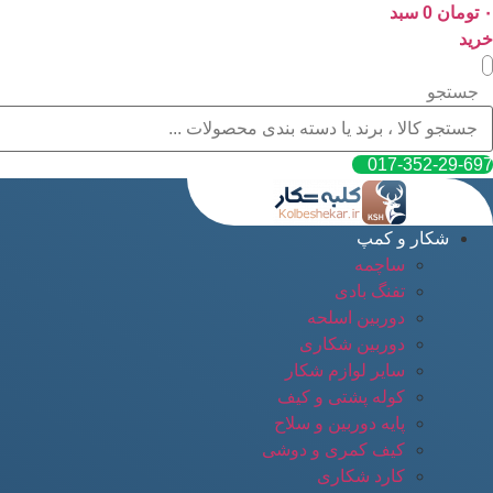
۰
پرش
تومان
0
سبد
به
خرید
محتوا
جستجو
017-352-29-697
شکار و کمپ
ساچمه
تفنگ بادی
دوربین اسلحه
دوربین شکاری
سایر لوازم شکار
کوله پشتی و کیف
پایه دوربین و سلاح
کیف کمری و دوشی
کارد شکاری