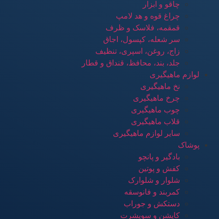
چاقو و ابزار
چراغ قوه و هد لامپ
قمقمه، فلاسک و ظرف
سر شعله، کپسول، اجاق
زاج، روغن، اسپری، تنظیف
جلد، بند، محافظ، قنداق و قطار
لوازم ماهیگیری
نخ ماهیگیری
چرخ ماهیگیری
چوب ماهیگیری
قلاب ماهیگیری
سایر لوازم ماهیگیری
پوشاک
بادگیر و پانچو
کفش و پوتین
شلوار و شلوارک
کمربند و فانوسقه
دستکش و جوراب
کاپشن و سویشرت