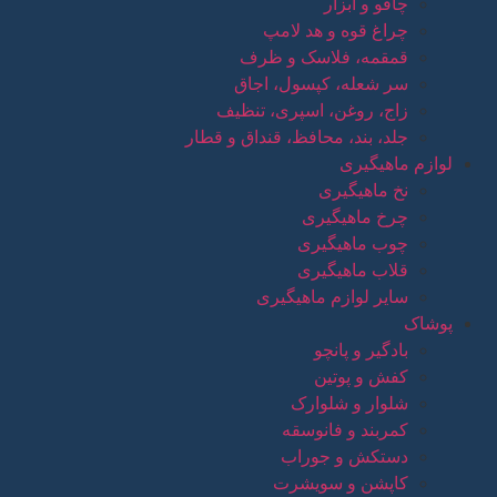
چاقو و ابزار
چراغ قوه و هد لامپ
قمقمه، فلاسک و ظرف
سر شعله، کپسول، اجاق
زاج، روغن، اسپری، تنظیف
جلد، بند، محافظ، قنداق و قطار
لوازم ماهیگیری
نخ ماهیگیری
چرخ ماهیگیری
چوب ماهیگیری
قلاب ماهیگیری
سایر لوازم ماهیگیری
پوشاک
بادگیر و پانچو
کفش و پوتین
شلوار و شلوارک
کمربند و فانوسقه
دستکش و جوراب
کاپشن و سویشرت