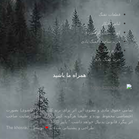
قطعات تفنگ
لباس شکار
کوله پشتی کوهنوردی
خرید ساچمه تفنگ بادی
لوازم شکار
خرید تفنگ بادی
همراه ما باشید
تمامی حقوق مادی و معنوی این اثر برای برند کلبه شکار (قاضوی) بصورت
اختصاصی محفوظ بوده و طبیعتا هرگونه کپی برداری بدون رضایت صاحب
اثر پیگرد قانونی بدنبال خواهد داشت." پاییز 1400 "
طراحی و پشتیبانی شده با
❤
توسط : The khosravi