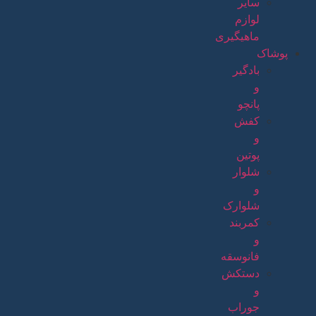
سایر
لوازم
ماهیگیری
پوشاک
بادگیر
و
پانچو
کفش
و
پوتین
شلوار
و
شلوارک
کمربند
و
فانوسقه
دستکش
و
جوراب