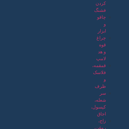
کردن
فشنگ
چاقو
و
ابزار
چراغ
قوه
و هد
لامپ
قمقمه،
فلاسک
و
ظرف
سر
شعله،
کپسول،
اجاق
زاج،
روغن،