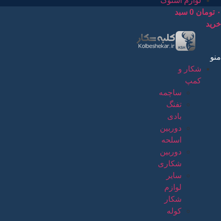
لوازم استوک
۰
تومان
0
سبد
خرید
منو
شکار و
کمپ
ساچمه
تفنگ
بادی
دوربین
اسلحه
دوربین
شکاری
سایر
لوازم
شکار
کوله