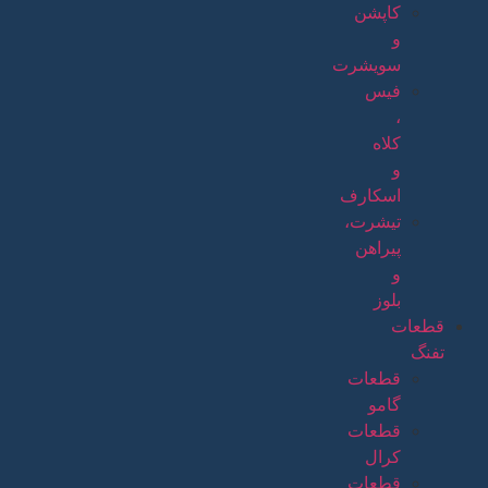
کاپشن
و
سویشرت
فیس
،
کلاه
و
اسکارف
تیشرت،
پیراهن
و
بلوز
قطعات
تفنگ
قطعات
گامو
قطعات
کرال
قطعات