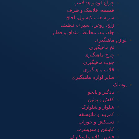
چراغ قوه و هد لامپ
قمقمه، فلاسک و ظرف
سر شعله، کپسول، اجاق
زاج، روغن، اسپری، تنظیف
جلد، بند، محافظ، قنداق و قطار
لوازم ماهیگیری
نخ ماهیگیری
چرخ ماهیگیری
چوب ماهیگیری
قلاب ماهیگیری
سایر لوازم ماهیگیری
پوشاک
بادگیر و پانچو
کفش و پوتین
شلوار و شلوارک
کمربند و فانوسقه
دستکش و جوراب
کاپشن و سویشرت
فیس ، کلاه و اسکارف