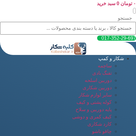
۰
پرش
تومان
0
سبد خرید
به
محتوا
جستجو
017-352-29-697
شکار و کمپ
ساچمه
تفنگ بادی
دوربین اسلحه
دوربین شکاری
سایر لوازم شکار
کوله پشتی و کیف
پایه دوربین و سلاح
کیف کمری و دوشی
کارد شکاری
چاقو تاشو