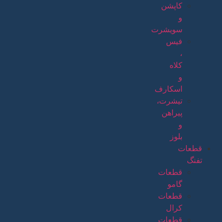
کاپشن
و
سویشرت
فیس
،
کلاه
و
اسکارف
تیشرت،
پیراهن
و
بلوز
قطعات
تفنگ
قطعات
گامو
قطعات
کرال
قطعات