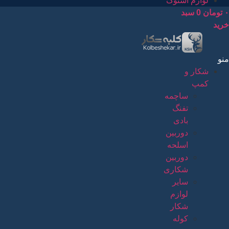
لوازم استوک
۰
تومان
0
سبد
خرید
منو
شکار و
کمپ
ساچمه
تفنگ
بادی
دوربین
اسلحه
دوربین
شکاری
سایر
لوازم
شکار
کوله