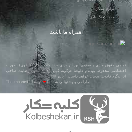
لوازم شکار
خرید تفنگ بادی
همراه ما باشید
تمامی حقوق مادی و معنوی این اثر برای برند کلبه شکار (قاضوی) بصورت
اختصاصی محفوظ بوده و طبیعتا هرگونه کپی برداری بدون رضایت صاحب
اثر پیگرد قانونی بدنبال خواهد داشت." پاییز 1400 "
طراحی و پشتیبانی شده با
❤
توسط : The khosravi