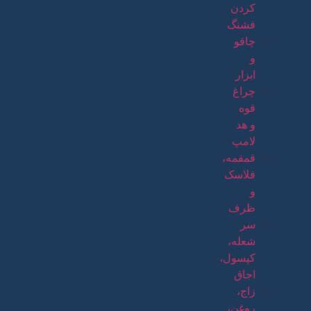
کردن
فشنگ
چاقو
و
ابزار
چراغ
قوه
و هد
لامپ
قمقمه،
فلاسک
و
ظرف
سر
شعله،
کپسول،
اجاق
زاج،
روغن،