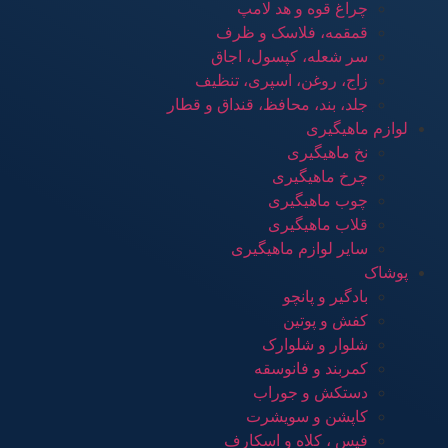
چراغ قوه و هد لامپ
قمقمه، فلاسک و ظرف
سر شعله، کپسول، اجاق
زاج، روغن، اسپری، تنظیف
جلد، بند، محافظ، قنداق و قطار
لوازم ماهیگیری
نخ ماهیگیری
چرخ ماهیگیری
چوب ماهیگیری
قلاب ماهیگیری
سایر لوازم ماهیگیری
پوشاک
بادگیر و پانچو
کفش و پوتین
شلوار و شلوارک
کمربند و فانوسقه
دستکش و جوراب
کاپشن و سویشرت
فیس ، کلاه و اسکارف