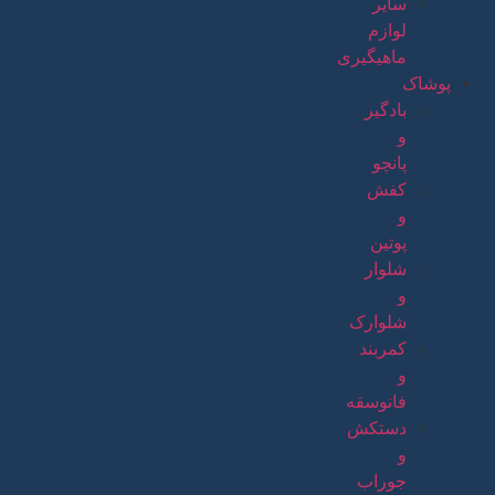
سایر
لوازم
ماهیگیری
پوشاک
بادگیر
و
پانچو
کفش
و
پوتین
شلوار
و
شلوارک
کمربند
و
فانوسقه
دستکش
و
جوراب