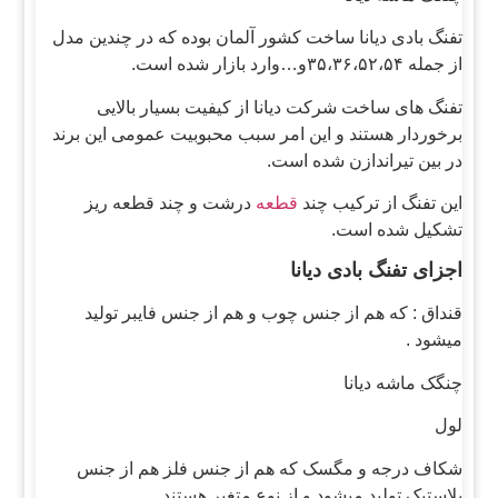
تفنگ بادی دیانا ساخت کشور آلمان بوده که در چندین مدل
از جمله ۳۵،۳۶،۵۲،۵۴و…وارد بازار شده است.
تفنگ های ساخت شرکت دیانا از کیفیت بسیار بالایی
برخوردار هستند و این امر سبب محبوبیت عمومی این برند
در بین تیراندازن شده است.
این تفنگ از ترکیب چند
قطعه
درشت و چند قطعه ریز
تشکیل شده است.
اجزای تفنگ بادی دیانا
قنداق : که هم از جنس چوب و هم از جنس فایبر تولید
میشود .
چنگک ماشه دیانا
لول
شکاف درجه و مگسک که هم از جنس فلز هم از جنس
پلاستیک تولید میشود و از نوع متغیر هستند .