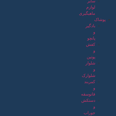
سایر
لوازم
ماهیگیری
پوشاک
بادگیر
و
پانچو
کفش
و
پوتین
شلوار
و
شلوارک
کمربند
و
فانوسقه
دستکش
و
جوراب