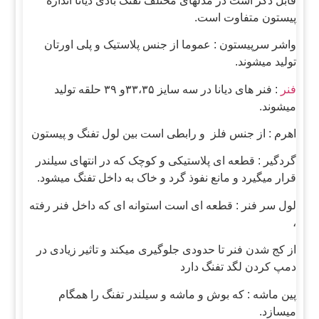
قابل ذکر است در مدلهای مختلف تفنگ بادی دیانا اندازه
پیستون متفاوت است.
واشر سرپیستون : عموما از جنس پلاستیک و پلی اورتان
تولید میشوند.
فنر
: فنر های دیانا در سه سایز ۳۳،۳۵و ۳۹ حلقه تولید
میشوند.
اهرم : از جنس فلز و رابطی است بین لول تفنگ و پیستون
گردگیر : قطعه ای پلاستیکی و کوچک که در انتهای سیلندر
قرار میگیرد و مانع نفوذ گرد و خاک به داخل تفنگ میشود.
لول سر فنر : قطعه ای است استوانه ای که داخل فنر رفته
،
از کج شدن فنر تا حدودی جلوگیری میکند و تاثیر زیادی در
دمپ کردن لگد تفنگ دارد
پین ماشه : که بوش و ماشه و سیلندر تفنگ را همگام
میسازد.