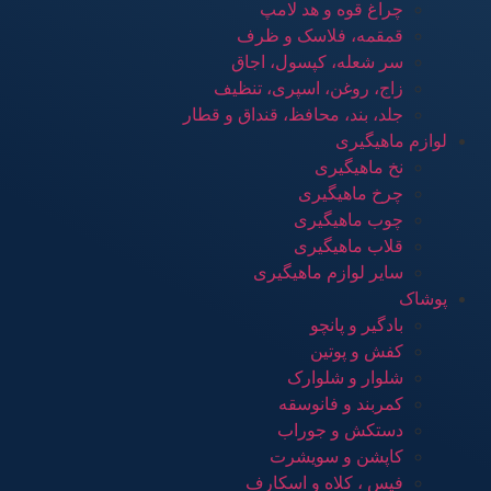
چراغ قوه و هد لامپ
قمقمه، فلاسک و ظرف
سر شعله، کپسول، اجاق
زاج، روغن، اسپری، تنظیف
جلد، بند، محافظ، قنداق و قطار
لوازم ماهیگیری
نخ ماهیگیری
چرخ ماهیگیری
چوب ماهیگیری
قلاب ماهیگیری
سایر لوازم ماهیگیری
پوشاک
بادگیر و پانچو
کفش و پوتین
شلوار و شلوارک
کمربند و فانوسقه
دستکش و جوراب
کاپشن و سویشرت
فیس ، کلاه و اسکارف