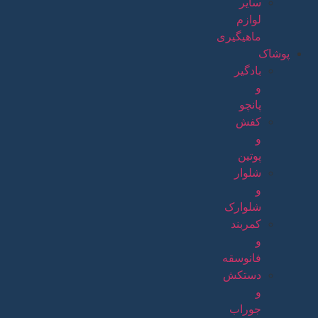
سایر
لوازم
ماهیگیری
پوشاک
بادگیر
و
پانچو
کفش
و
پوتین
شلوار
و
شلوارک
کمربند
و
فانوسقه
دستکش
و
جوراب