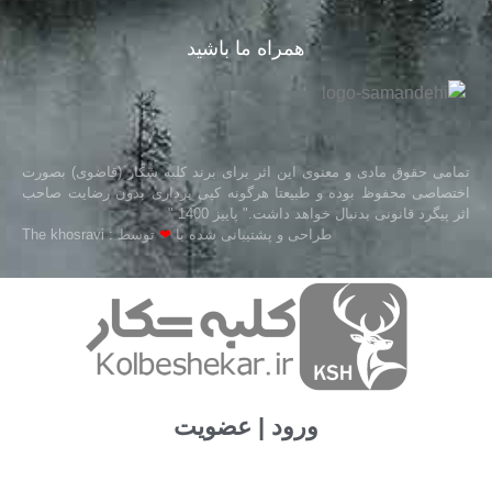
همراه ما باشید
تمامی حقوق مادی و معنوی این اثر برای برند کلبه شکار (قاضوی) بصورت
اختصاصی محفوظ بوده و طبیعتا هرگونه کپی برداری بدون رضایت صاحب
اثر پیگرد قانونی بدنبال خواهد داشت." پاییز 1400 "
طراحی و پشتیبانی شده با
❤
توسط : The khosravi
ورود | عضویت