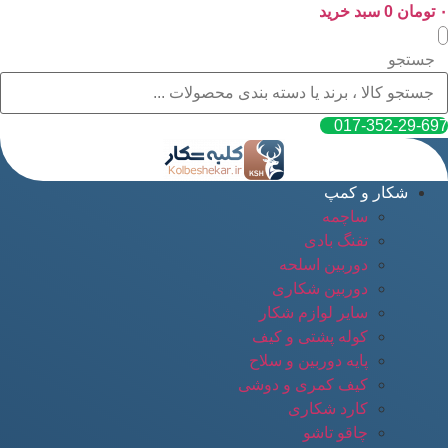
۰
پرش
تومان
0
سبد خرید
به
محتوا
جستجو
017-352-29-697
شکار و کمپ
ساچمه
تفنگ بادی
دوربین اسلحه
دوربین شکاری
سایر لوازم شکار
کوله پشتی و کیف
پایه دوربین و سلاح
کیف کمری و دوشی
کارد شکاری
چاقو تاشو