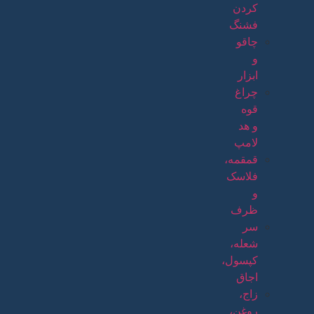
کردن
فشنگ
چاقو
و
ابزار
چراغ
قوه
و هد
لامپ
قمقمه،
فلاسک
و
ظرف
سر
شعله،
کپسول،
اجاق
زاج،
روغن،