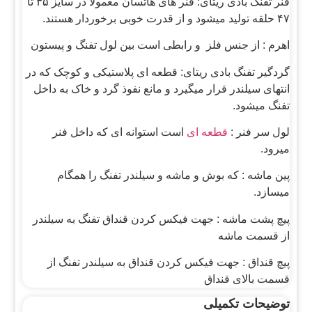
فنر تفنگ بادی ریتای: فنر های هاتسان معمولا در سایز ۳۵ تا
۴۷ حلقه تولید میشود و از قدرت خوبی برخوردار هستند.
اهرم : از جنس فلز و رابطی است بین لول تفنگ و پیستون
گردگیر تفنگ بادی ریتای: قطعه ای پلاستیکی و کوچک که در
انتهای سیلندر قرار میگیرد و مانع نفوذ گرد و خاک به داخل
تفنگ میشود.
لول سر فنر :
قطعه ای
است استوانه ای که داخل فنر
میرود.
پین ماشه : که بوش و ماشه و سیلندر تفنگ را همگام
میسازد.
پیچ پشت ماشه : جهت فیکس کردن قنداق تفنگ به سیلندر
از قسمت ماشه
پیچ قنداق : جهت فیکس کردن قنداق به سیلندر تفنگ از
قسمت بالای قنداق
توضیحات تکمیلی