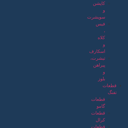
کاپشن
و
سویشرت
فیس
،
کلاه
و
اسکارف
تیشرت،
پیراهن
و
بلوز
قطعات
تفنگ
قطعات
گامو
قطعات
کرال
قطعات