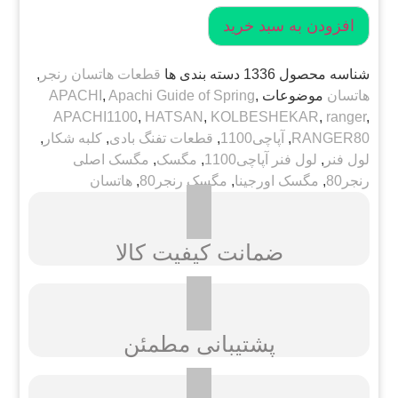
مگسک
افزودن به سبد خرید
اورجینال
رنجر80
طرح
قدیم
شناسه محصول
1336
دسته بندی ها
قطعات هاتسان رنجر
,
Ranger80
هاتسان
موضوعات
,
Apachi Guide of Spring
,
APACHI
Sight
عدد
APACHI1100
,
HATSAN
,
KOLBESHEKAR
,
ranger
,
RANGER80
,
آپاچی1100
,
قطعات تفنگ بادی
,
کلبه شکار
,
لول فنر
,
لول فنر آپاچی1100
,
مگسک
,
مگسک اصلی
رنجر80
,
مگسک اورجینا
,
مگسک رنجر80
,
هاتسان
ضمانت کیفیت کالا
پشتیبانی مطمئن