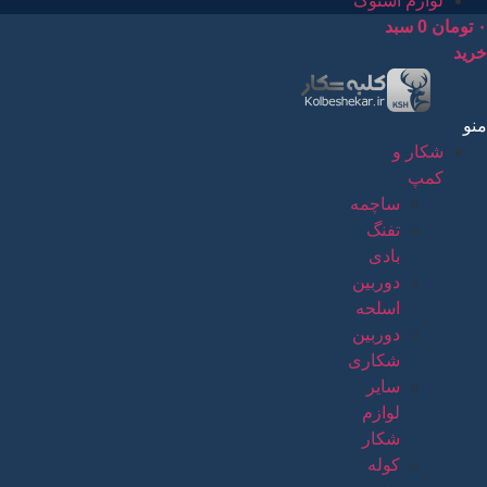
لوازم استوک
۰
تومان
0
سبد
خرید
منو
شکار و
کمپ
ساچمه
تفنگ
بادی
دوربین
اسلحه
دوربین
شکاری
سایر
لوازم
شکار
کوله