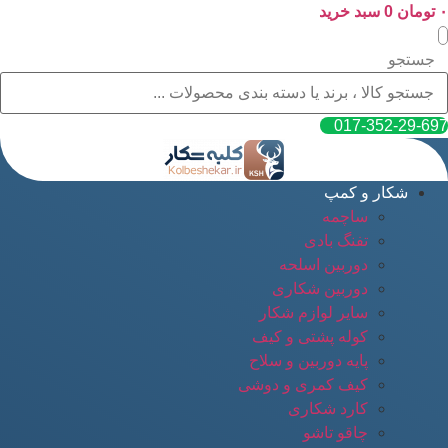
۰
پرش
تومان
0
سبد خرید
به
محتوا
جستجو
017-352-29-697
شکار و کمپ
ساچمه
تفنگ بادی
دوربین اسلحه
دوربین شکاری
سایر لوازم شکار
کوله پشتی و کیف
پایه دوربین و سلاح
کیف کمری و دوشی
کارد شکاری
چاقو تاشو