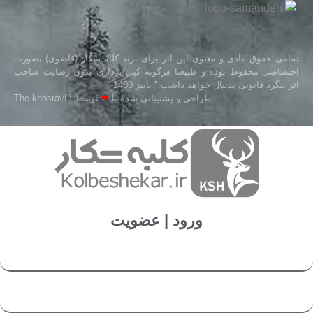
تمامی حقوق مادی و معنوی این اثر برای برند کلبه شکار (قاضوی) بصورت
اختصاصی محفوظ بوده و طبیعتا هرگونه کپی برداری بدون رضایت صاحب
اثر پیگرد قانونی بدنبال خواهد داشت." پاییز 1400 "
طراحی و پشتیبانی شده با
❤
توسط : The khosravi
ورود | عضویت