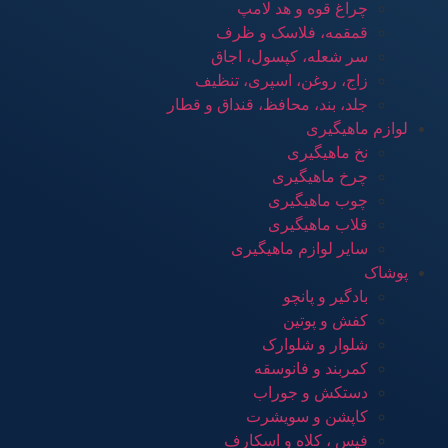
چراغ قوه و هد لامپ
قمقمه، فلاسک و ظرف
سر شعله، کپسول، اجاق
زاج، روغن، اسپری، تنظیف
جلد، بند، محافظ، قنداق و قطار
لوازم ماهیگیری
نخ ماهیگیری
چرخ ماهیگیری
چوب ماهیگیری
قلاب ماهیگیری
سایر لوازم ماهیگیری
پوشاک
بادگیر و پانچو
کفش و پوتین
شلوار و شلوارک
کمربند و فانوسقه
دستکش و جوراب
کاپشن و سویشرت
فیس ، کلاه و اسکارف