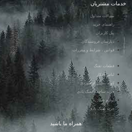
خدمات مشتریان
سوالات متداول
راهنمای خرید
پنل کاربران
دپارتمان فروشندگان
قوانین ، شرایط و مقررات
قطعات تفنگ
لباس شکار
کوله پشتی کوهنوردی
خرید ساچمه تفنگ بادی
لوازم شکار
خرید تفنگ بادی
همراه ما باشید