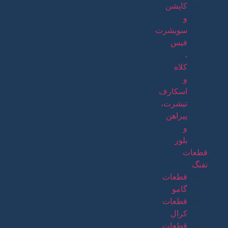
کاپشن
و
سویشرت
فیس
،
کلاه
و
اسکارف
تیشرت،
پیراهن
و
بلوز
قطعات
تفنگ
قطعات
گامو
قطعات
کرال
قطعات