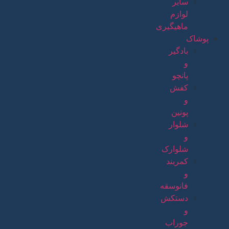
سایر
لوازم
ماهیگیری
پوشاک
بادگیر
و
پانچو
کفش
و
پوتین
شلوار
و
شلوارک
کمربند
و
فانوسقه
دستکش
و
جوراب