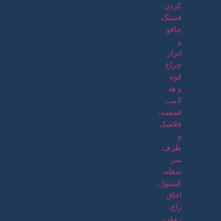
کردن
فشنگ
چاقو
و
ابزار
چراغ
قوه
و هد
لامپ
قمقمه،
فلاسک
و
ظرف
سر
شعله،
کپسول،
اجاق
زاج،
روغن،