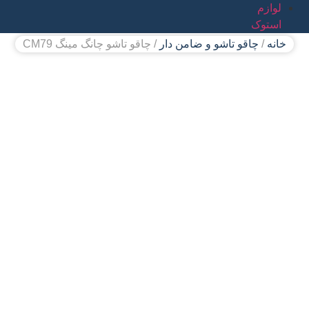
لوازم
استوک
خانه
/
چاقو تاشو و ضامن دار
/ چاقو تاشو چانگ مینگ CM79