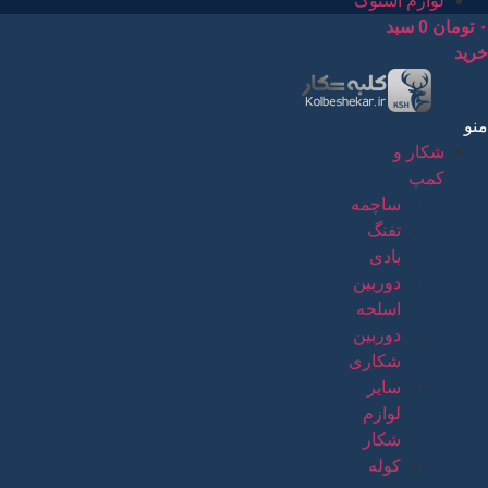
لوازم استوک
۰
تومان
0
سبد
خرید
منو
شکار و
کمپ
ساچمه
تفنگ
بادی
دوربین
اسلحه
دوربین
شکاری
سایر
لوازم
شکار
کوله