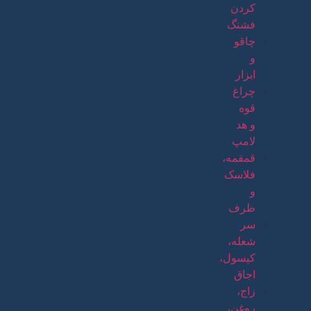
کردن
فشنگ
چاقو
و
ابزار
چراغ
قوه
و هد
لامپ
قمقمه،
فلاسک
و
ظرف
سر
شعله،
کپسول،
اجاق
زاج،
روغن،