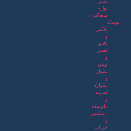
سایر
لوازم
ماهیگیری
پوشاک
بادگیر
و
پانچو
کفش
و
پوتین
شلوار
و
شلوارک
کمربند
و
فانوسقه
دستکش
و
جوراب