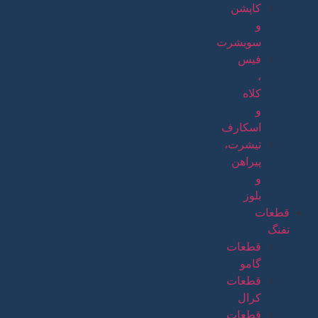
کاپشن
و
سویشرت
فیس
،
کلاه
و
اسکارف
تیشرت،
پیراهن
و
بلوز
قطعات
تفنگ
قطعات
گامو
قطعات
کرال
قطعات