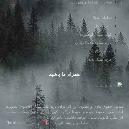
قوانین ، شرایط و مقررات
قطعات تفنگ
لباس شکار
کوله پشتی کوهنوردی
خرید ساچمه تفنگ بادی
لوازم شکار
خرید تفنگ بادی
همراه ما باشید
تمامی حقوق مادی و معنوی این اثر برای برند کلبه شکار (قاضوی) بصورت
اختصاصی محفوظ بوده و طبیعتا هرگونه کپی برداری بدون رضایت صاحب
اثر پیگرد قانونی بدنبال خواهد داشت." پاییز 1400 "
طراحی و پشتیبانی شده با
❤
توسط : The khosravi