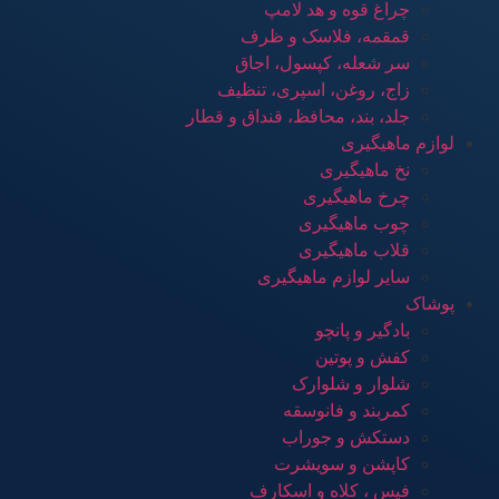
چراغ قوه و هد لامپ
قمقمه، فلاسک و ظرف
سر شعله، کپسول، اجاق
زاج، روغن، اسپری، تنظیف
جلد، بند، محافظ، قنداق و قطار
لوازم ماهیگیری
نخ ماهیگیری
چرخ ماهیگیری
چوب ماهیگیری
قلاب ماهیگیری
سایر لوازم ماهیگیری
پوشاک
بادگیر و پانچو
کفش و پوتین
شلوار و شلوارک
کمربند و فانوسقه
دستکش و جوراب
کاپشن و سویشرت
فیس ، کلاه و اسکارف