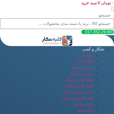
۰
پرش
تومان
0
سبد خرید
به
محتوا
جستجو
017-352-29-697
شکار و کمپ
ساچمه
تفنگ بادی
دوربین اسلحه
دوربین شکاری
سایر لوازم شکار
کوله پشتی و کیف
پایه دوربین و سلاح
کیف کمری و دوشی
کارد شکاری
چاقو تاشو