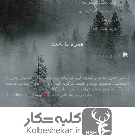
کوله پشتی کوهنوردی
خرید ساچمه تفنگ بادی
لوازم شکار
خرید تفنگ بادی
همراه ما باشید
تمامی حقوق مادی و معنوی این اثر برای برند کلبه شکار (قاضوی) بصورت
اختصاصی محفوظ بوده و طبیعتا هرگونه کپی برداری بدون رضایت صاحب
اثر پیگرد قانونی بدنبال خواهد داشت." پاییز 1400 "
طراحی و پشتیبانی شده با
❤
توسط : The khosravi