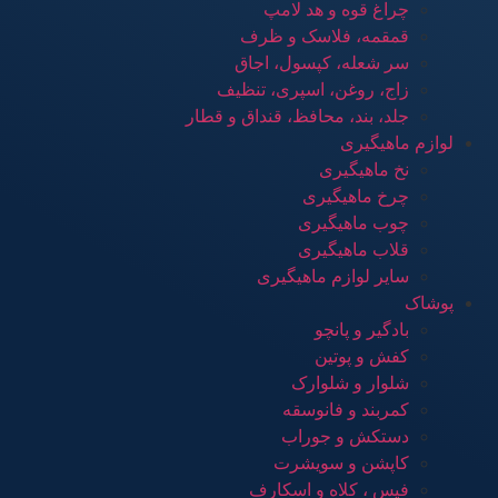
چراغ قوه و هد لامپ
قمقمه، فلاسک و ظرف
سر شعله، کپسول، اجاق
زاج، روغن، اسپری، تنظیف
جلد، بند، محافظ، قنداق و قطار
لوازم ماهیگیری
نخ ماهیگیری
چرخ ماهیگیری
چوب ماهیگیری
قلاب ماهیگیری
سایر لوازم ماهیگیری
پوشاک
بادگیر و پانچو
کفش و پوتین
شلوار و شلوارک
کمربند و فانوسقه
دستکش و جوراب
کاپشن و سویشرت
فیس ، کلاه و اسکارف