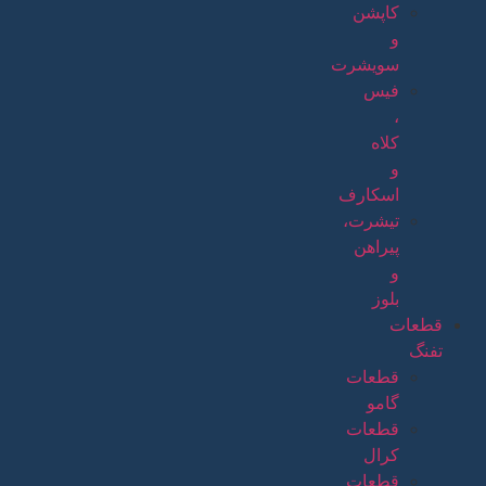
کاپشن
و
سویشرت
فیس
،
کلاه
و
اسکارف
تیشرت،
پیراهن
و
بلوز
قطعات
تفنگ
قطعات
گامو
قطعات
کرال
قطعات