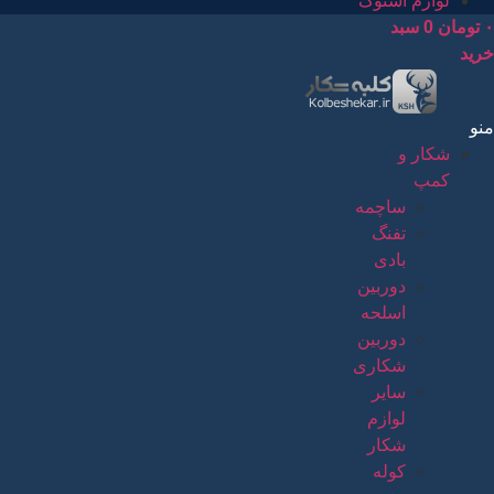
لوازم استوک
۰
تومان
0
سبد
خرید
منو
شکار و
کمپ
ساچمه
تفنگ
بادی
دوربین
اسلحه
دوربین
شکاری
سایر
لوازم
شکار
کوله