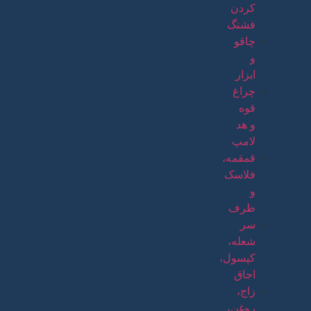
کردن
فشنگ
چاقو
و
ابزار
چراغ
قوه
و هد
لامپ
قمقمه،
فلاسک
و
ظرف
سر
شعله،
کپسول،
اجاق
زاج،
روغن،