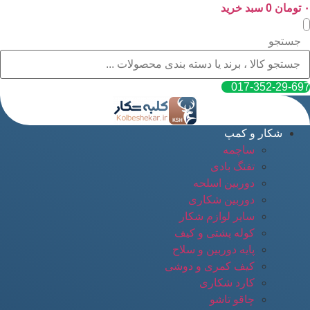
۰
پرش
تومان
0
سبد خرید
به
محتوا
جستجو
017-352-29-697
شکار و کمپ
ساچمه
تفنگ بادی
دوربین اسلحه
دوربین شکاری
سایر لوازم شکار
کوله پشتی و کیف
پایه دوربین و سلاح
کیف کمری و دوشی
کارد شکاری
چاقو تاشو