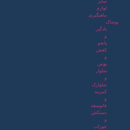
سایر
لوازم
ماهیگیری
پوشاک
بادگیر
و
پانچو
کفش
و
پوتین
شلوار
و
شلوارک
کمربند
و
فانوسقه
دستکش
و
جوراب