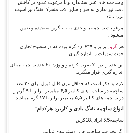
و ساچمه های غیر استاندارد و نا مرغوب علاوه بر کاهش
دقت تیراندازی به فنر و سایر آلات متحرک تفنگ نیز آسیب
میرسانند.
مرغوبیت ساچمه با واحدی به نام گرین سنجیده و تعیین
میشود ،
هر
گرین
برابر با
۰٫۰۶۴۷
گرم بوده که در سطوح تجاری
جهت سهولت در اندازه گیری
این عدد را در
۲۰
ضرب کرده و و وزن
۲۰
عدد ساچمه مبنای
اندازه گیری قرار میگیرد.
لازم به ذکر است که حداقل وزن قابل قبول برای
۲۰
عدد
ساچمه در ساچمه های کالیبر
۴٫۵
میلیمتر برابر با
۹
گرم و
در ساچمه های کالیبر
۵٫۵
میلیمتر برابر با
۱۷
گرم میباشد.
انواع ساچمه تفنگ بادی و کاربرد هرکدام:
ساچمه5.5 ایرانی18گرین
اگر بخواهیم ساچمه ها را دسته بندی نماییم