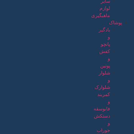
سایر
لوازم
ماهیگیری
پوشاک
بادگیر
و
پانچو
کفش
و
پوتین
شلوار
و
شلوارک
کمربند
و
فانوسقه
دستکش
و
جوراب