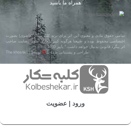
همراه ما باشید
تمامی حقوق مادی و معنوی این اثر برای برند کلبه شکار (قاضوی) بصورت
اختصاصی محفوظ بوده و طبیعتا هرگونه کپی برداری بدون رضایت صاحب
اثر پیگرد قانونی بدنبال خواهد داشت." پاییز 1400 "
طراحی و پشتیبانی شده با
❤
توسط : The khosravi
ورود | عضویت