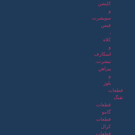
کاپشن
و
سویشرت
فیس
،
کلاه
و
اسکارف
تیشرت،
پیراهن
و
بلوز
قطعات
تفنگ
قطعات
گامو
قطعات
کرال
قطعات