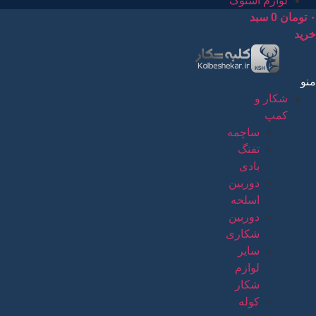
لوازم استوک
۰
تومان
0
سبد
خرید
منو
شکار و
کمپ
ساچمه
تفنگ
بادی
دوربین
اسلحه
دوربین
شکاری
سایر
لوازم
شکار
کوله