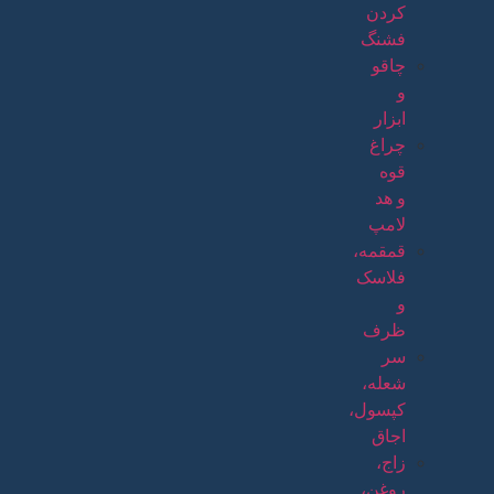
کردن
فشنگ
چاقو
و
ابزار
چراغ
قوه
و هد
لامپ
قمقمه،
فلاسک
و
ظرف
سر
شعله،
کپسول،
اجاق
زاج،
روغن،