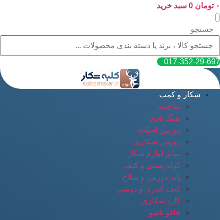
۰
پرش
تومان
0
سبد خرید
به
محتوا
جستجو
017-352-29-697
شکار و کمپ
ساچمه
تفنگ بادی
دوربین اسلحه
دوربین شکاری
سایر لوازم شکار
کوله پشتی و کیف
پایه دوربین و سلاح
کیف کمری و دوشی
کارد شکاری
چاقو تاشو