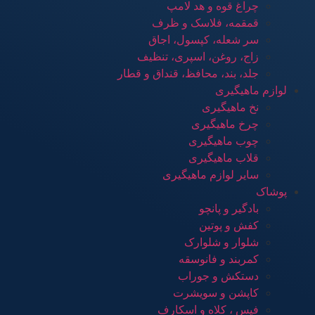
چراغ قوه و هد لامپ
قمقمه، فلاسک و ظرف
سر شعله، کپسول، اجاق
زاج، روغن، اسپری، تنظیف
جلد، بند، محافظ، قنداق و قطار
لوازم ماهیگیری
نخ ماهیگیری
چرخ ماهیگیری
چوب ماهیگیری
قلاب ماهیگیری
سایر لوازم ماهیگیری
پوشاک
بادگیر و پانچو
کفش و پوتین
شلوار و شلوارک
کمربند و فانوسقه
دستکش و جوراب
کاپشن و سویشرت
فیس ، کلاه و اسکارف