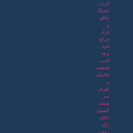
کردن
فشنگ
چاقو
و
ابزار
چراغ
قوه
و هد
لامپ
قمقمه،
فلاسک
و
ظرف
سر
شعله،
کپسول،
اجاق
زاج،
روغن،