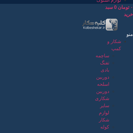
لوازم استوک
۰
تومان
0
سبد
خرید
منو
شکار و
کمپ
ساچمه
تفنگ
بادی
دوربین
اسلحه
دوربین
شکاری
سایر
لوازم
شکار
کوله