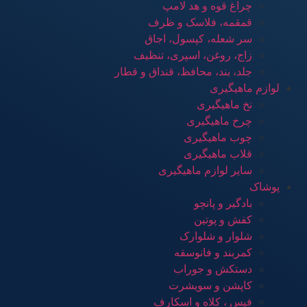
چراغ قوه و هد لامپ
قمقمه، فلاسک و ظرف
سر شعله، کپسول، اجاق
زاج، روغن، اسپری، تنظیف
جلد، بند، محافظ، قنداق و قطار
لوازم ماهیگیری
نخ ماهیگیری
چرخ ماهیگیری
چوب ماهیگیری
قلاب ماهیگیری
سایر لوازم ماهیگیری
پوشاک
بادگیر و پانچو
کفش و پوتین
شلوار و شلوارک
کمربند و فانوسقه
دستکش و جوراب
کاپشن و سویشرت
فیس ، کلاه و اسکارف