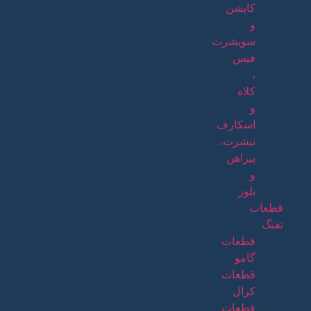
کاپشن
و
سویشرت
فیس
،
کلاه
و
اسکارف
تیشرت،
پیراهن
و
بلوز
قطعات
تفنگ
قطعات
گامو
قطعات
کرال
قطعات