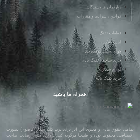
دپارتمان فروشندگان
قوانین ، شرایط و مقررات
قطعات تفنگ
لباس شکار
کوله پشتی کوهنوردی
خرید ساچمه تفنگ بادی
لوازم شکار
خرید تفنگ بادی
همراه ما باشید
تمامی حقوق مادی و معنوی این اثر برای برند کلبه شکار (قاضوی) بصورت
اختصاصی محفوظ بوده و طبیعتا هرگونه کپی برداری بدون رضایت صاحب