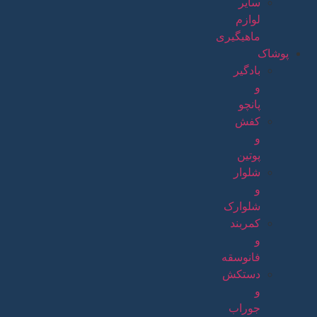
سایر
لوازم
ماهیگیری
پوشاک
بادگیر
و
پانچو
کفش
و
پوتین
شلوار
و
شلوارک
کمربند
و
فانوسقه
دستکش
و
جوراب