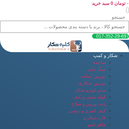
۰
پرش
تومان
0
سبد خرید
به
محتوا
جستجو
017-352-29-697
شکار و کمپ
ساچمه
تفنگ بادی
دوربین اسلحه
دوربین شکاری
سایر لوازم شکار
کوله پشتی و کیف
پایه دوربین و سلاح
کیف کمری و دوشی
کارد شکاری
چاقو تاشو