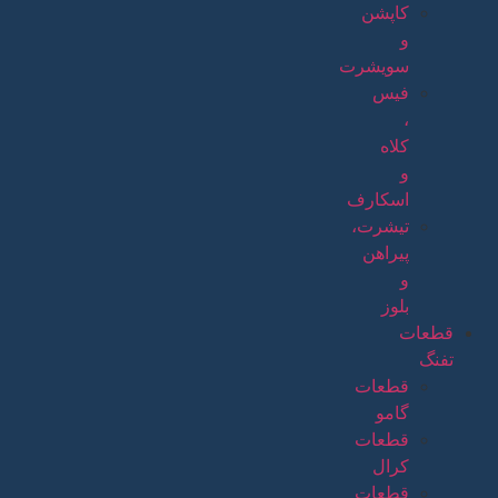
کاپشن
و
سویشرت
فیس
،
کلاه
و
اسکارف
تیشرت،
پیراهن
و
بلوز
قطعات
تفنگ
قطعات
گامو
قطعات
کرال
قطعات