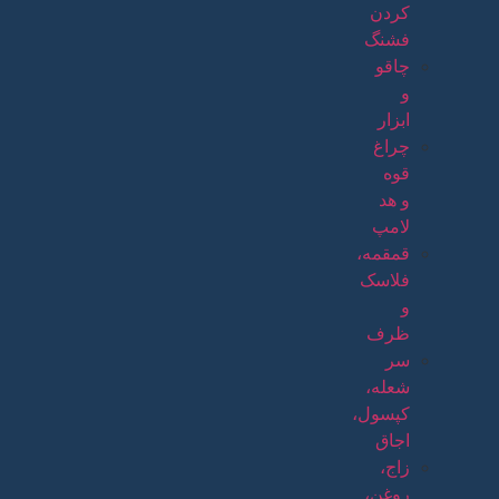
کردن
فشنگ
چاقو
و
ابزار
چراغ
قوه
و هد
لامپ
قمقمه،
فلاسک
و
ظرف
سر
شعله،
کپسول،
اجاق
زاج،
روغن،