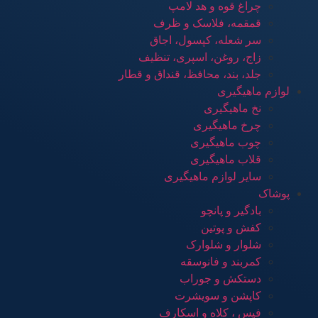
چراغ قوه و هد لامپ
قمقمه، فلاسک و ظرف
سر شعله، کپسول، اجاق
زاج، روغن، اسپری، تنظیف
جلد، بند، محافظ، قنداق و قطار
لوازم ماهیگیری
نخ ماهیگیری
چرخ ماهیگیری
چوب ماهیگیری
قلاب ماهیگیری
سایر لوازم ماهیگیری
پوشاک
بادگیر و پانچو
کفش و پوتین
شلوار و شلوارک
کمربند و فانوسقه
دستکش و جوراب
کاپشن و سویشرت
فیس ، کلاه و اسکارف