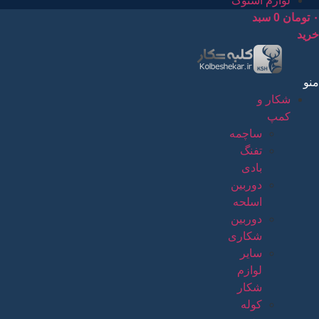
لوازم استوک
۰
تومان
0
سبد
خرید
منو
شکار و
کمپ
ساچمه
تفنگ
بادی
دوربین
اسلحه
دوربین
شکاری
سایر
لوازم
شکار
کوله