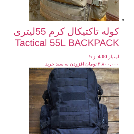
کوله تاکتیکال کرم 55لیتری
Tactical 55L BACKPACK
امتیاز
4.00
از 5
۳,۸۰۰,۰۰۰
تومان
افزودن به سبد خرید