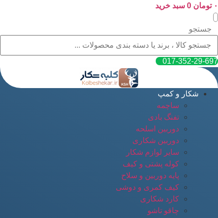
۰
پرش
تومان
0
سبد خرید
به
محتوا
جستجو
017-352-29-697
شکار و کمپ
ساچمه
تفنگ بادی
دوربین اسلحه
دوربین شکاری
سایر لوازم شکار
کوله پشتی و کیف
پایه دوربین و سلاح
کیف کمری و دوشی
کارد شکاری
چاقو تاشو