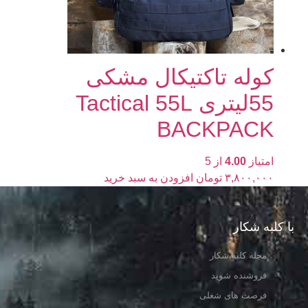
کوله تاکتیکال مشکی
55لیتری Tactical 55L
BACKPACK
امتیاز
4.00
از 5
۳,۸۰۰,۰۰۰
تومان
افزودن به سبد خرید
با کلبه شکار
مجله کلبه شکار
فروشنده شوید
فرصت های شغلی