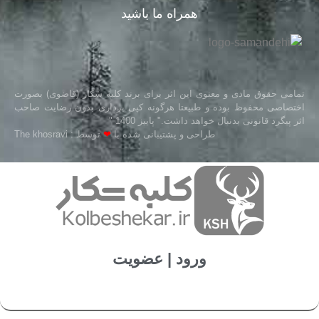
همراه ما باشید
تمامی حقوق مادی و معنوی این اثر برای برند کلبه شکار (قاضوی) بصورت
اختصاصی محفوظ بوده و طبیعتا هرگونه کپی برداری بدون رضایت صاحب
اثر پیگرد قانونی بدنبال خواهد داشت." پاییز 1400 "
طراحی و پشتیبانی شده با
❤
توسط : The khosravi
ورود | عضویت