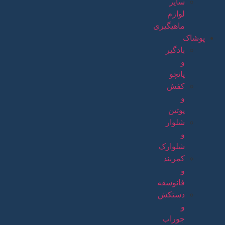
سایر
لوازم
ماهیگیری
پوشاک
بادگیر
و
پانچو
کفش
و
پوتین
شلوار
و
شلوارک
کمربند
و
فانوسقه
دستکش
و
جوراب