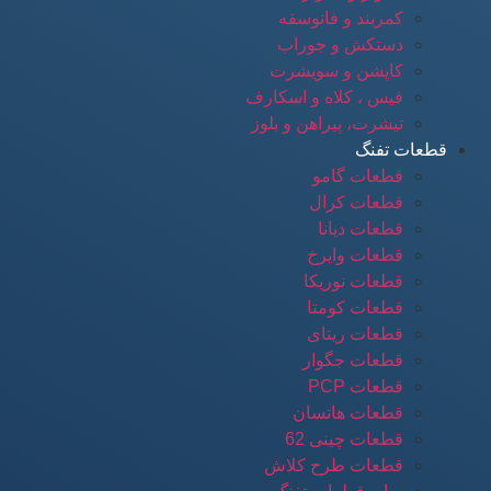
کمربند و فانوسقه
دستکش و جوراب
کاپشن و سویشرت
فیس ، کلاه و اسکارف
تیشرت، پیراهن و بلوز
قطعات تفنگ
قطعات گامو
قطعات کرال
قطعات دیانا
قطعات وایرخ
قطعات نوریکا
قطعات کومتا
قطعات ریتای
قطعات جگوار
قطعات PCP
قطعات هاتسان
قطعات چینی 62
قطعات طرح کلاش