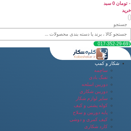
۰
پرش
تومان
0
سبد
به
خرید
محتوا
جستجو
017-352-29-697
شکار و کمپ
ساچمه
تفنگ بادی
دوربین اسلحه
دوربین شکاری
سایر لوازم شکار
کوله پشتی و کیف
پایه دوربین و سلاح
کیف کمری و دوشی
کارد شکاری