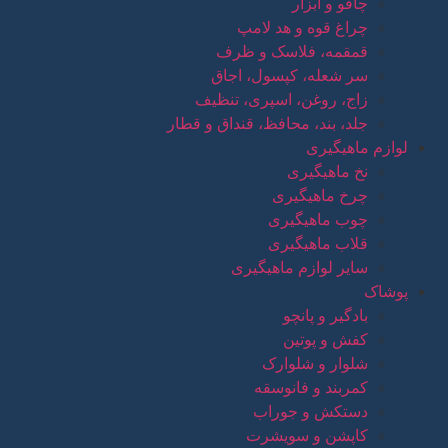
چاقو و ابزار
چراغ قوه و هد لامپ
قمقمه، فلاسک و ظرف
سر شعله، کپسول، اجاق
زاج، روغن، اسپری، تنظیف
جلد، بند، محافظ، قنداق و قطار
لوازم ماهیگیری
نخ ماهیگیری
چرخ ماهیگیری
چوب ماهیگیری
قلاب ماهیگیری
سایر لوازم ماهیگیری
پوشاک
بادگیر و پانچو
کفش و پوتین
شلوار و شلوارک
کمربند و فانوسقه
دستکش و جوراب
کاپشن و سویشرت