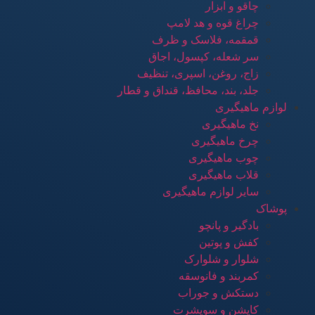
چاقو و ابزار
چراغ قوه و هد لامپ
قمقمه، فلاسک و ظرف
سر شعله، کپسول، اجاق
زاج، روغن، اسپری، تنظیف
جلد، بند، محافظ، قنداق و قطار
لوازم ماهیگیری
نخ ماهیگیری
چرخ ماهیگیری
چوب ماهیگیری
قلاب ماهیگیری
سایر لوازم ماهیگیری
پوشاک
بادگیر و پانچو
کفش و پوتین
شلوار و شلوارک
کمربند و فانوسقه
دستکش و جوراب
کاپشن و سویشرت