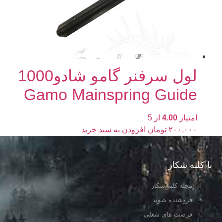
لول سرفنر گامو شادو1000
Gamo Mainspring Guide
امتیاز
4.00
از 5
۲۰۰,۰۰۰
تومان
افزودن به سبد خرید
با کلبه شکار
مجله کلبه شکار
فروشنده شوید
فرصت های شغلی