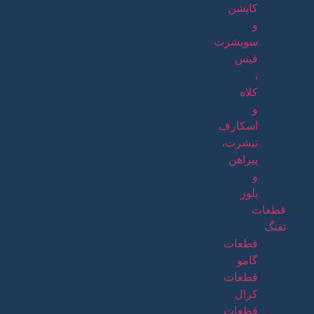
کاپشن
و
سویشرت
فیس
،
کلاه
و
اسکارف
تیشرت،
پیراهن
و
بلوز
قطعات
تفنگ
قطعات
گامو
قطعات
کرال
قطعات