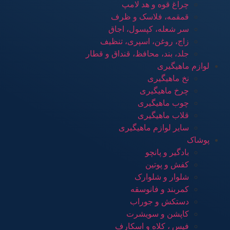
چراغ قوه و هد لامپ
قمقمه، فلاسک و ظرف
سر شعله، کپسول، اجاق
زاج، روغن، اسپری، تنظیف
جلد، بند، محافظ، قنداق و قطار
لوازم ماهیگیری
نخ ماهیگیری
چرخ ماهیگیری
چوب ماهیگیری
قلاب ماهیگیری
سایر لوازم ماهیگیری
پوشاک
بادگیر و پانچو
کفش و پوتین
شلوار و شلوارک
کمربند و فانوسقه
دستکش و جوراب
کاپشن و سویشرت
فیس ، کلاه و اسکارف