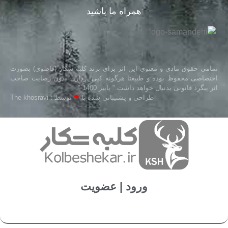
همراه ما باشید
تمامی حقوق مادی و معنوی این اثر برای برند کلبه شکار (قاضوی) بصورت
اختصاصی محفوظ بوده و طبیعتا هرگونه کپی برداری بدون رضایت صاحب
اثر پیگرد قانونی بدنبال خواهد داشت." پاییز 1400 "
طراحی و پشتیبانی شده با
❤
توسط : The khosravi
ورود | عضویت