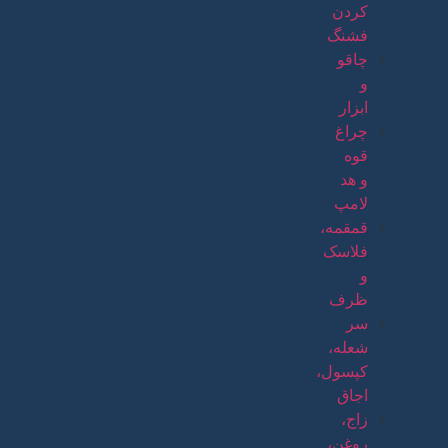
کردن
فشنگ
چاقو
و
ابزار
چراغ
قوه
و هد
لامپ
قمقمه،
فلاسک
و
ظرف
سر
شعله،
کپسول،
اجاق
زاج،
روغن،