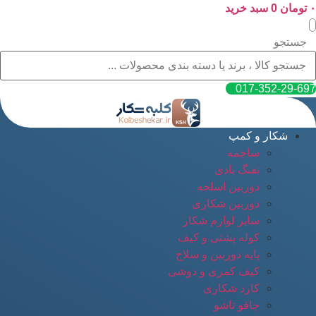
۰
پرش
تومان
0
سبد خرید
به
محتوا
جستجو
017-352-29-697
شکار و کمپ
ساچمه
تفنگ بادی
دوربین اسلحه
دوربین شکاری
سایر لوازم شکار
کوله پشتی و کیف
پایه دوربین و سلاح
کیف کمری و دوشی
کارد شکاری
چاقو تاشو