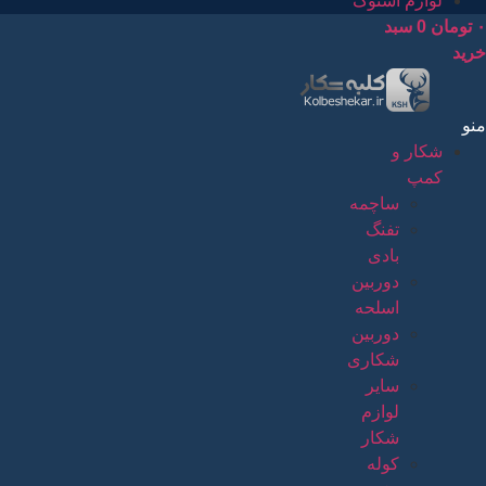
لوازم استوک
۰
تومان
0
سبد
خرید
منو
شکار و
کمپ
ساچمه
تفنگ
بادی
دوربین
اسلحه
دوربین
شکاری
سایر
لوازم
شکار
کوله