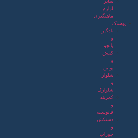
سایر
لوازم
ماهیگیری
پوشاک
بادگیر
و
پانچو
کفش
و
پوتین
شلوار
و
شلوارک
کمربند
و
فانوسقه
دستکش
و
جوراب