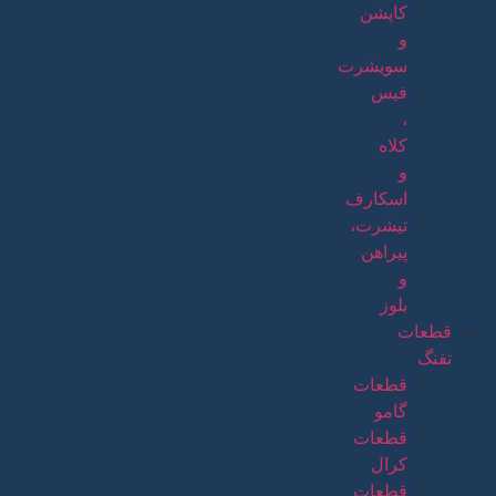
کاپشن
و
سویشرت
فیس
،
کلاه
و
اسکارف
تیشرت،
پیراهن
و
بلوز
قطعات
تفنگ
قطعات
گامو
قطعات
کرال
قطعات