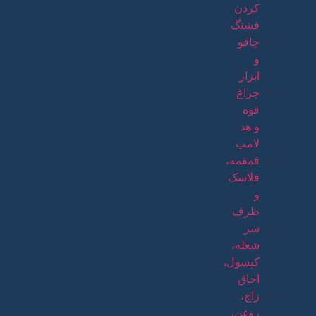
کردن
فشنگ
چاقو
و
ابزار
چراغ
قوه
و هد
لامپ
قمقمه،
فلاسک
و
ظرف
سر
شعله،
کپسول،
اجاق
زاج،
روغن،