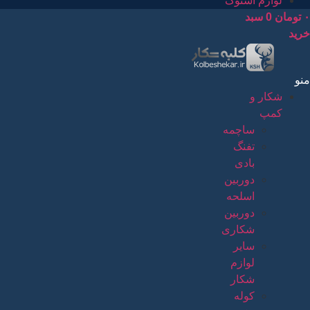
لوازم استوک
۰
تومان
0
سبد
خرید
منو
شکار و
کمپ
ساچمه
تفنگ
بادی
دوربین
اسلحه
دوربین
شکاری
سایر
لوازم
شکار
کوله