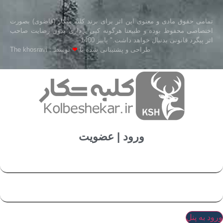
تمامی حقوق مادی و معنوی این اثر برای برند کلبه شکار (قاضوی) بصورت
اختصاصی محفوظ بوده و طبیعتا هرگونه کپی برداری بدون رضایت صاحب
اثر پیگرد قانونی بدنبال خواهد داشت." پاییز 1400 "
طراحی و پشتیبانی شده با
❤
توسط : The khosravi
ورود | عضویت
ورود به پنل