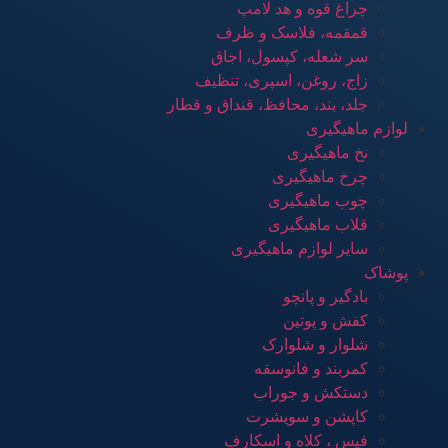
چراغ قوه و هد لامپ
قمقمه، فلاسک و ظرف
سر شعله، کپسول، اجاق
زاج، روغن، اسپری، تنظیف
جلد، بند، محافظ، قنداق و قطار
لوازم ماهیگیری
نخ ماهیگیری
چرخ ماهیگیری
چوب ماهیگیری
قلاب ماهیگیری
سایر لوازم ماهیگیری
پوشاک
بادگیر و پانچو
کفش و پوتین
شلوار و شلوارک
کمربند و فانوسقه
دستکش و جوراب
کاپشن و سویشرت
فیس ، کلاه و اسکارف