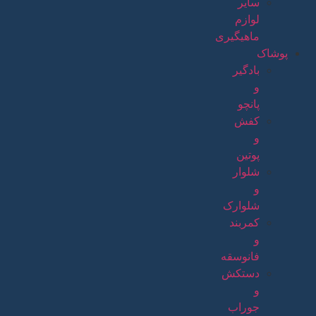
سایر
لوازم
ماهیگیری
پوشاک
بادگیر
و
پانچو
کفش
و
پوتین
شلوار
و
شلوارک
کمربند
و
فانوسقه
دستکش
و
جوراب