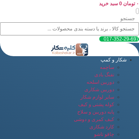
۰
پرش
تومان
0
سبد خرید
به
محتوا
جستجو
017-352-29-697
شکار و کمپ
ساچمه
تفنگ بادی
دوربین اسلحه
دوربین شکاری
سایر لوازم شکار
کوله پشتی و کیف
پایه دوربین و سلاح
کیف کمری و دوشی
کارد شکاری
چاقو تاشو