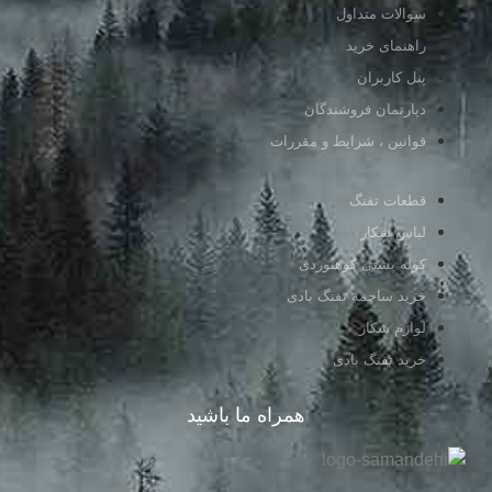
سوالات متداول
راهنمای خرید
پنل کاربران
دپارتمان فروشندگان
قوانین ، شرایط و مقررات
قطعات تفنگ
لباس شکار
کوله پشتی کوهنوردی
خرید ساچمه تفنگ بادی
لوازم شکار
خرید تفنگ بادی
همراه ما باشید