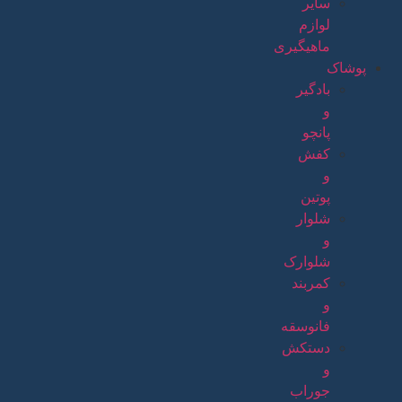
سایر
لوازم
ماهیگیری
پوشاک
بادگیر
و
پانچو
کفش
و
پوتین
شلوار
و
شلوارک
کمربند
و
فانوسقه
دستکش
و
جوراب