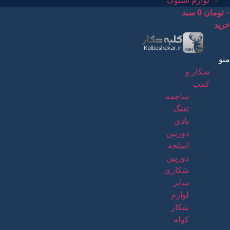
لوازم استوک
۰
تومان
0
سبد
خرید
منو
شکار و
کمپ
ساچمه
تفنگ
بادی
دوربین
اسلحه
دوربین
شکاری
سایر
لوازم
شکار
کوله