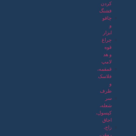
کردن
فشنگ
چاقو
و
ابزار
چراغ
قوه
و هد
لامپ
قمقمه،
فلاسک
و
ظرف
سر
شعله،
کپسول،
اجاق
زاج،
روغن،