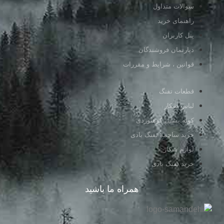
سوالات متداول
راهنمای خرید
پنل کاربران
دپارتمان فروشندگان
قوانین ، شرایط و مقررات
قطعات تفنگ
لباس شکار
کوله پشتی کوهنوردی
خرید ساچمه تفنگ بادی
لوازم شکار
خرید تفنگ بادی
همراه ما باشید