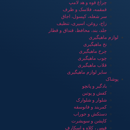
چراغ قوه و هد لامپ
قمقمه، فلاسک و ظرف
سر شعله، کپسول، اجاق
زاج، روغن، اسپری، تنظیف
جلد، بند، محافظ، قنداق و قطار
لوازم ماهیگیری
نخ ماهیگیری
چرخ ماهیگیری
چوب ماهیگیری
قلاب ماهیگیری
سایر لوازم ماهیگیری
پوشاک
بادگیر و پانچو
کفش و پوتین
شلوار و شلوارک
کمربند و فانوسقه
دستکش و جوراب
کاپشن و سویشرت
فیس ، کلاه و اسکارف