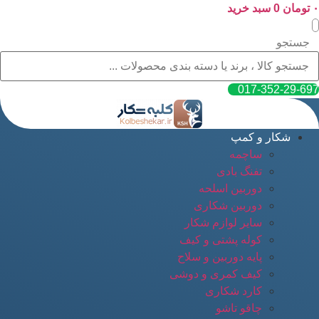
۰
پرش
تومان
0
سبد خرید
به
محتوا
جستجو
017-352-29-697
شکار و کمپ
ساچمه
تفنگ بادی
دوربین اسلحه
دوربین شکاری
سایر لوازم شکار
کوله پشتی و کیف
پایه دوربین و سلاح
کیف کمری و دوشی
کارد شکاری
چاقو تاشو