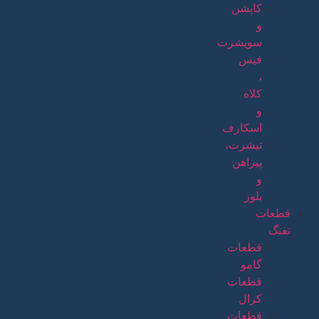
کاپشن
و
سویشرت
فیس
،
کلاه
و
اسکارف
تیشرت،
پیراهن
و
بلوز
قطعات
تفنگ
قطعات
گامو
قطعات
کرال
قطعات