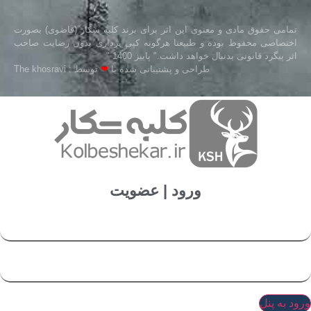
تمامی حقوق مادی و معنوی این اثر برای برند کلبه شکار (قاضوی) بصورت
اختصاصی محفوظ بوده و طبیعتا هرگونه کپی برداری بدون رضایت صاحب
اثر پیگرد قانونی بدنبال خواهد داشت." پاییز 1400 "
طراحی و پشتیبانی شده با
❤
توسط : The khosravi
ورود | عضویت
ورود به پنل