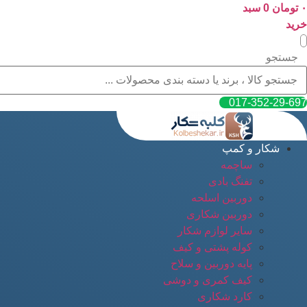
۰
پرش
تومان
0
سبد
به
خرید
محتوا
جستجو
017-352-29-697
شکار و کمپ
ساچمه
تفنگ بادی
دوربین اسلحه
دوربین شکاری
سایر لوازم شکار
کوله پشتی و کیف
پایه دوربین و سلاح
کیف کمری و دوشی
کارد شکاری