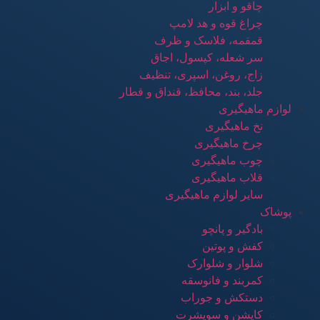
چاقو و ابزار
چراغ قوه و هد لامپ
قمقمه، فلاسک و ظرف
سر شعله، کپسول، اجاق
زاج، روغن، اسپری، تنظیف
جلد، بند، محافظ، قنداق و قطار
لوازم ماهیگیری
نخ ماهیگیری
چرخ ماهیگیری
چوب ماهیگیری
قلاب ماهیگیری
سایر لوازم ماهیگیری
پوشاک
بادگیر و پانچو
کفش و پوتین
شلوار و شلوارک
کمربند و فانوسقه
دستکش و جوراب
کاپشن و سویشرت