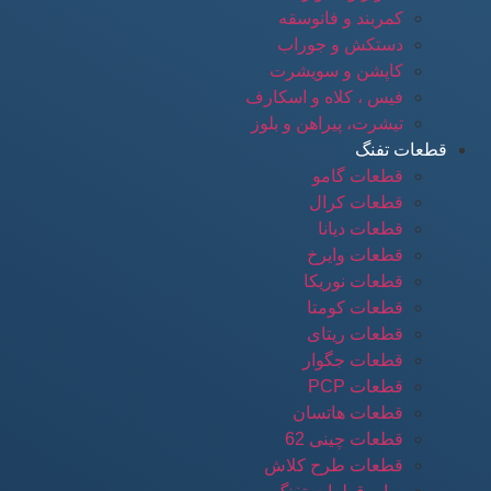
کمربند و فانوسقه
دستکش و جوراب
کاپشن و سویشرت
فیس ، کلاه و اسکارف
تیشرت، پیراهن و بلوز
قطعات تفنگ
قطعات گامو
قطعات کرال
قطعات دیانا
قطعات وایرخ
قطعات نوریکا
قطعات کومتا
قطعات ریتای
قطعات جگوار
قطعات PCP
قطعات هاتسان
قطعات چینی 62
قطعات طرح کلاش