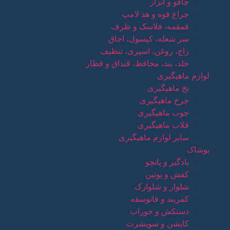
چاقو و ابزار
چراغ قوه و هد لامپ
قمقمه، فلاسک و ظرف
سر شعله، کپسول، اجاق
زاج، روغن، اسپری، تنظیف
جلد، بند، محافظ، قنداق و قطار
لوازم ماهیگیری
نخ ماهیگیری
چرخ ماهیگیری
چوب ماهیگیری
قلاب ماهیگیری
سایر لوازم ماهیگیری
پوشاک
بادگیر و پانچو
کفش و پوتین
شلوار و شلوارک
کمربند و فانوسقه
دستکش و جوراب
کاپشن و سویشرت