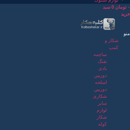
لوازم استوک
۰
تومان
0
سبد
خرید
منو
شکار و
کمپ
ساچمه
تفنگ
بادی
دوربین
اسلحه
دوربین
شکاری
سایر
لوازم
شکار
کوله