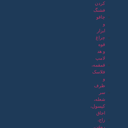
کردن
فشنگ
چاقو
و
ابزار
چراغ
قوه
و هد
لامپ
قمقمه،
فلاسک
و
ظرف
سر
شعله،
کپسول،
اجاق
زاج،
روغن،