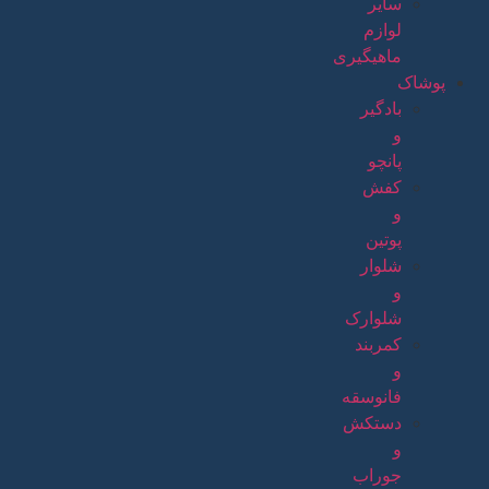
سایر
لوازم
ماهیگیری
پوشاک
بادگیر
و
پانچو
کفش
و
پوتین
شلوار
و
شلوارک
کمربند
و
فانوسقه
دستکش
و
جوراب