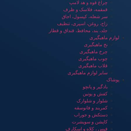
چراغ قوه و هد لامپ
قمقمه، فلاسک و ظرف
سر شعله، کپسول، اجاق
زاج، روغن، اسپری، تنظیف
جلد، بند، محافظ، قنداق و قطار
لوازم ماهیگیری
نخ ماهیگیری
چرخ ماهیگیری
چوب ماهیگیری
قلاب ماهیگیری
سایر لوازم ماهیگیری
پوشاک
بادگیر و پانچو
کفش و پوتین
شلوار و شلوارک
کمربند و فانوسقه
دستکش و جوراب
کاپشن و سویشرت
فیس ، کلاه و اسکارف