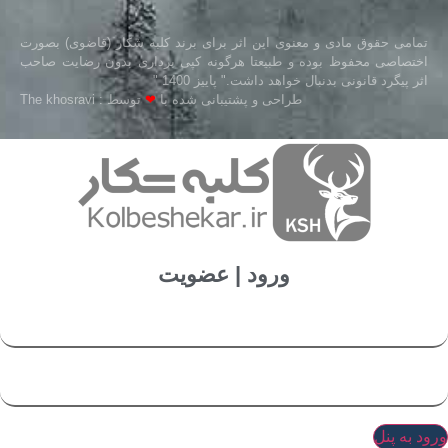
تمامی حقوق مادی و معنوی این اثر برای برند کلبه شکار (قاضوی) بصورت
اختصاصی محفوظ بوده و طبیعتا هرگونه کپی برداری بدون رضایت صاحب
اثر پیگرد قانونی بدنبال خواهد داشت." پاییز 1400 "
طراحی و پشتیبانی شده با
❤
توسط : The khosravi
ورود | عضویت
ورود به پنل