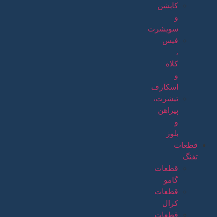
کاپشن
و
سویشرت
فیس
،
کلاه
و
اسکارف
تیشرت،
پیراهن
و
بلوز
قطعات
تفنگ
قطعات
گامو
قطعات
کرال
قطعات