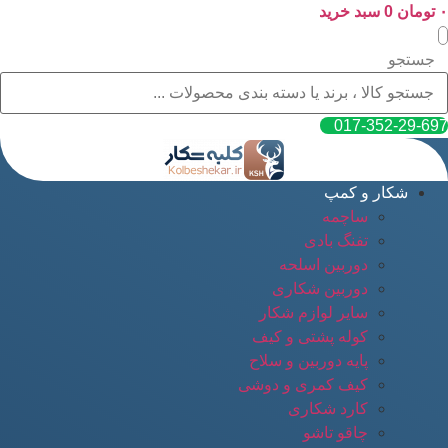
۰
پرش
تومان
0
سبد خرید
به
محتوا
جستجو
017-352-29-697
شکار و کمپ
ساچمه
تفنگ بادی
دوربین اسلحه
دوربین شکاری
سایر لوازم شکار
کوله پشتی و کیف
پایه دوربین و سلاح
کیف کمری و دوشی
کارد شکاری
چاقو تاشو