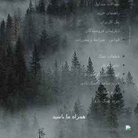
سوالات متداول
راهنمای خرید
پنل کاربران
دپارتمان فروشندگان
قوانین ، شرایط و مقررات
قطعات تفنگ
لباس شکار
کوله پشتی کوهنوردی
خرید ساچمه تفنگ بادی
لوازم شکار
خرید تفنگ بادی
همراه ما باشید