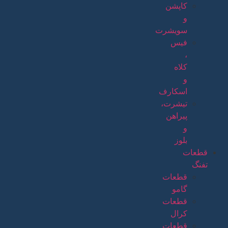
کاپشن
و
سویشرت
فیس
،
کلاه
و
اسکارف
تیشرت،
پیراهن
و
بلوز
قطعات
تفنگ
قطعات
گامو
قطعات
کرال
قطعات