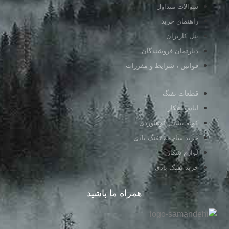
سوالات متداول
راهنمای خرید
پنل کاربران
دپارتمان فروشندگان
قوانین ، شرایط و مقررات
قطعات تفنگ
لباس شکار
کوله پشتی کوهنوردی
خرید ساچمه تفنگ بادی
لوازم شکار
خرید تفنگ بادی
همراه ما باشید