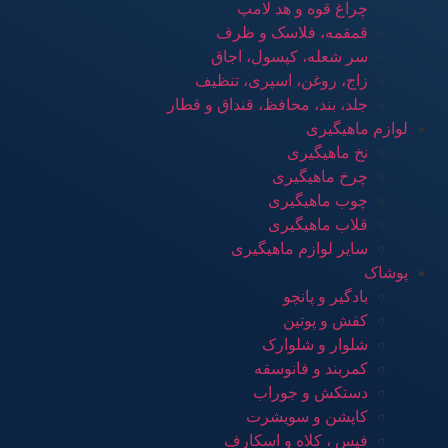
چراغ قوه و هد لامپ
قمقمه، فلاسک و ظرف
سر شعله، کپسول، اجاق
زاج، روغن، اسپری، تنظیف
جلد، بند، محافظ، قنداق و قطار
لوازم ماهیگیری
نخ ماهیگیری
چرخ ماهیگیری
چوب ماهیگیری
قلاب ماهیگیری
سایر لوازم ماهیگیری
پوشاک
بادگیر و پانچو
کفش و پوتین
شلوار و شلوارک
کمربند و فانوسقه
دستکش و جوراب
کاپشن و سویشرت
فیس ، کلاه و اسکارف