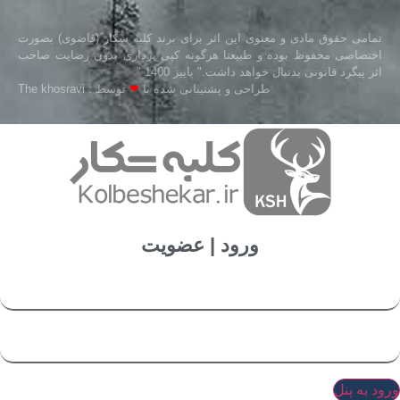
تمامی حقوق مادی و معنوی این اثر برای برند کلبه شکار (قاضوی) بصورت
اختصاصی محفوظ بوده و طبیعتا هرگونه کپی برداری بدون رضایت صاحب
اثر پیگرد قانونی بدنبال خواهد داشت." پاییز 1400 "
طراحی و پشتیبانی شده با
❤
توسط : The khosravi
ورود | عضویت
ورود به پنل