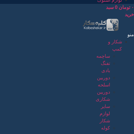
لوازم استوک
۰
تومان
0
سبد
خرید
منو
شکار و
کمپ
ساچمه
تفنگ
بادی
دوربین
اسلحه
دوربین
شکاری
سایر
لوازم
شکار
کوله