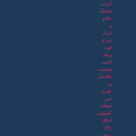
کردن
فشنگ
چاقو
و
ابزار
چراغ
قوه
و هد
لامپ
قمقمه،
فلاسک
و
ظرف
سر
شعله،
کپسول،
اجاق
زاج،
روغن،