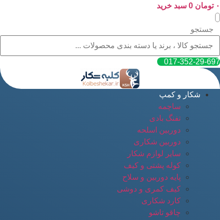
۰
پرش
تومان
0
سبد خرید
به
محتوا
جستجو
017-352-29-697
شکار و کمپ
ساچمه
تفنگ بادی
دوربین اسلحه
دوربین شکاری
سایر لوازم شکار
کوله پشتی و کیف
پایه دوربین و سلاح
کیف کمری و دوشی
کارد شکاری
چاقو تاشو