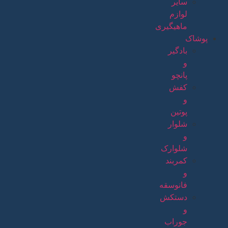
سایر
لوازم
ماهیگیری
پوشاک
بادگیر
و
پانچو
کفش
و
پوتین
شلوار
و
شلوارک
کمربند
و
فانوسقه
دستکش
و
جوراب