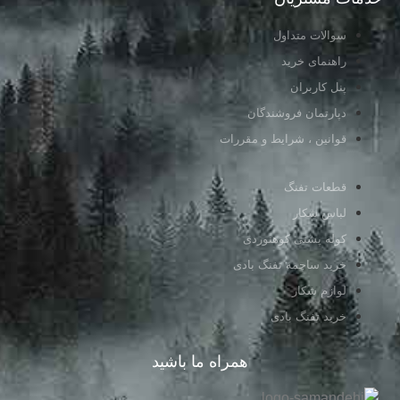
سوالات متداول
راهنمای خرید
پنل کاربران
دپارتمان فروشندگان
قوانین ، شرایط و مقررات
قطعات تفنگ
لباس شکار
کوله پشتی کوهنوردی
خرید ساچمه تفنگ بادی
لوازم شکار
خرید تفنگ بادی
همراه ما باشید