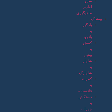
سایر
لوازم
ماهیگیری
پوشاک
بادگیر
و
پانچو
کفش
و
پوتین
شلوار
و
شلوارک
کمربند
و
فانوسقه
دستکش
و
جوراب