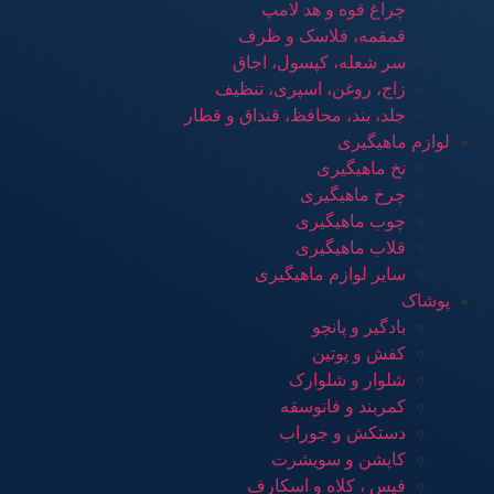
چراغ قوه و هد لامپ
قمقمه، فلاسک و ظرف
سر شعله، کپسول، اجاق
زاج، روغن، اسپری، تنظیف
جلد، بند، محافظ، قنداق و قطار
لوازم ماهیگیری
نخ ماهیگیری
چرخ ماهیگیری
چوب ماهیگیری
قلاب ماهیگیری
سایر لوازم ماهیگیری
پوشاک
بادگیر و پانچو
کفش و پوتین
شلوار و شلوارک
کمربند و فانوسقه
دستکش و جوراب
کاپشن و سویشرت
فیس ، کلاه و اسکارف