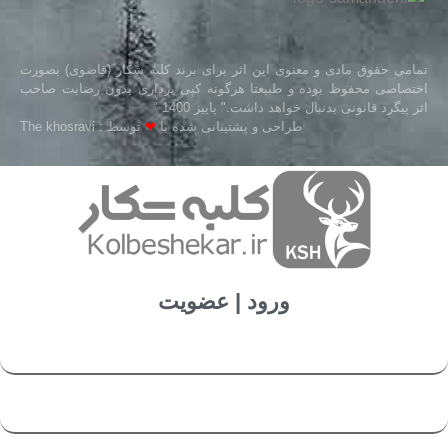
تمامی حقوق مادی و معنوی این اثر برای برند کلبه شکار (قاضوی) بصورت
اختصاصی محفوظ بوده و طبیعتا هرگونه کپی برداری بدون رضایت صاحب
اثر پیگرد قانونی بدنبال خواهد داشت." پاییز 1400 "
طراحی و پشتیبانی شده با
❤
توسط : The khosravi
ورود | عضویت