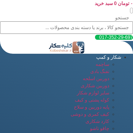
۰
پرش
تومان
0
سبد خرید
به
محتوا
جستجو
017-352-29-697
شکار و کمپ
ساچمه
تفنگ بادی
دوربین اسلحه
دوربین شکاری
سایر لوازم شکار
کوله پشتی و کیف
پایه دوربین و سلاح
کیف کمری و دوشی
کارد شکاری
چاقو تاشو