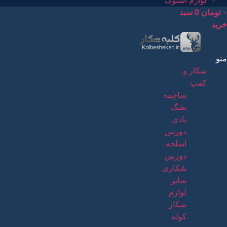
لوازم استوک
۰
تومان
0
سبد
خرید
منو
شکار و
کمپ
ساچمه
تفنگ
بادی
دوربین
اسلحه
دوربین
شکاری
سایر
لوازم
شکار
کوله