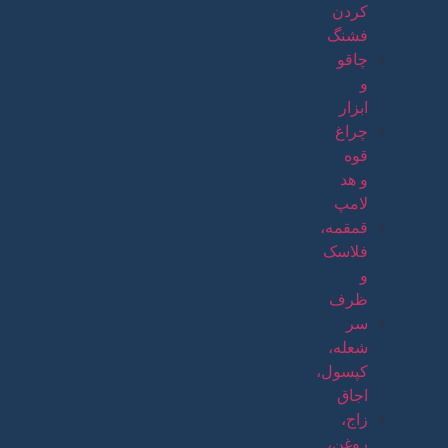
کردن
فشنگ
چاقو
و
ابزار
چراغ
قوه
و هد
لامپ
قمقمه،
فلاسک
و
ظرف
سر
شعله،
کپسول،
اجاق
زاج،
روغن،