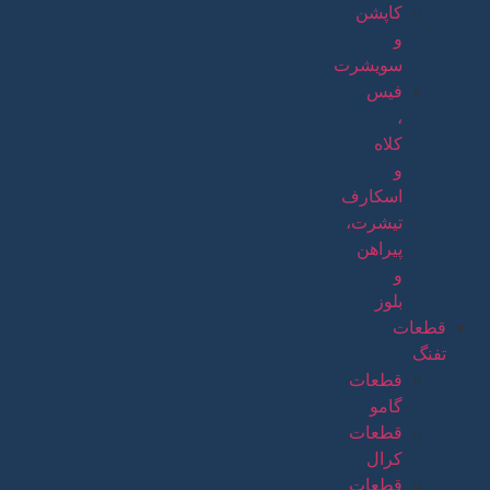
کاپشن
و
سویشرت
فیس
،
کلاه
و
اسکارف
تیشرت،
پیراهن
و
بلوز
قطعات
تفنگ
قطعات
گامو
قطعات
کرال
قطعات