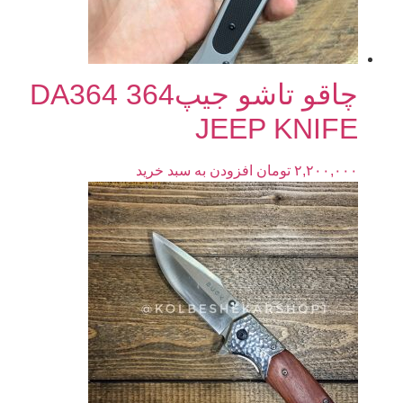
چاقو تاشو جیپ364 DA364
JEEP KNIFE
۲,۲۰۰,۰۰۰
تومان
افزودن به سبد خرید