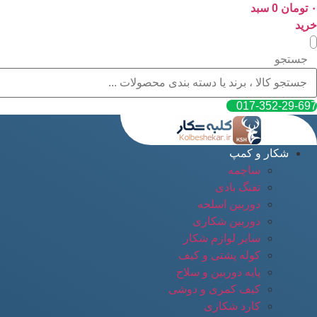
۰
پرش
تومان
0
سبد
به
خرید
محتوا
جستجو
017-352-29-697
شکار و کمپ
ساچمه
تفنگ بادی
دوربین اسلحه
دوربین شکاری
سایر لوازم شکار
کوله پشتی و کیف
پایه دوربین و سلاح
کیف کمری و دوشی
کارد شکاری