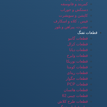
کمربند و فانوسقه
دستکش و جوراب
کاپشن و سویشرت
فیس ، کلاه و اسکارف
تیشرت، پیراهن و بلوز
قطعات تفنگ
قطعات گامو
قطعات کرال
قطعات دیانا
قطعات وایرخ
قطعات نوریکا
قطعات کومتا
قطعات ریتای
قطعات جگوار
قطعات PCP
قطعات هاتسان
قطعات چینی 62
قطعات طرح کلاش