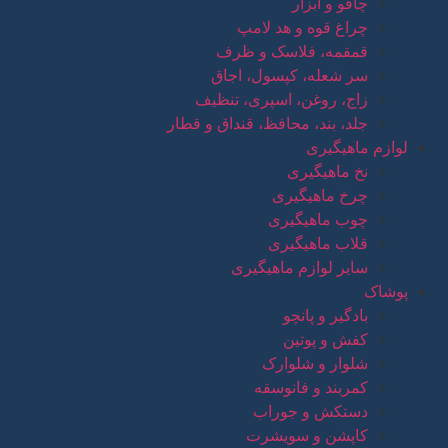
چاقو و ابزار
چراغ قوه و هد لامپ
قمقمه، فلاسک و ظرف
سر شعله، کپسول، اجاق
زاج، روغن، اسپری، تنظیف
جلد، بند، محافظ، قنداق و قطار
لوازم ماهیگیری
نخ ماهیگیری
چرخ ماهیگیری
چوب ماهیگیری
قلاب ماهیگیری
سایر لوازم ماهیگیری
پوشاک
بادگیر و پانچو
کفش و پوتین
شلوار و شلوارک
کمربند و فانوسقه
دستکش و جوراب
کاپشن و سویشرت