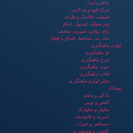
چاقو و ابزار
چراغ قوه و هد لامپ
قمقمه، فلاسک و ظرف
سر شعله، کپسول، اجاق
زاج، روغن، اسپری، تنظیف
جلد، بند، محافظ، قنداق و قطار
لوازم ماهیگیری
نخ ماهیگیری
چرخ ماهیگیری
چوب ماهیگیری
قلاب ماهیگیری
سایر لوازم ماهیگیری
پوشاک
بادگیر و پانچو
کفش و پوتین
شلوار و شلوارک
کمربند و فانوسقه
دستکش و جوراب
کاپشن و سویشرت