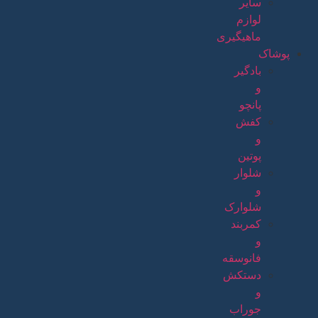
سایر
لوازم
ماهیگیری
پوشاک
بادگیر
و
پانچو
کفش
و
پوتین
شلوار
و
شلوارک
کمربند
و
فانوسقه
دستکش
و
جوراب