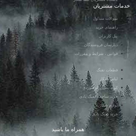
خدمات مشتریان
سوالات متداول
راهنمای خرید
پنل کاربران
دپارتمان فروشندگان
قوانین ، شرایط و مقررات
قطعات تفنگ
لباس شکار
کوله پشتی کوهنوردی
خرید ساچمه تفنگ بادی
لوازم شکار
خرید تفنگ بادی
همراه ما باشید