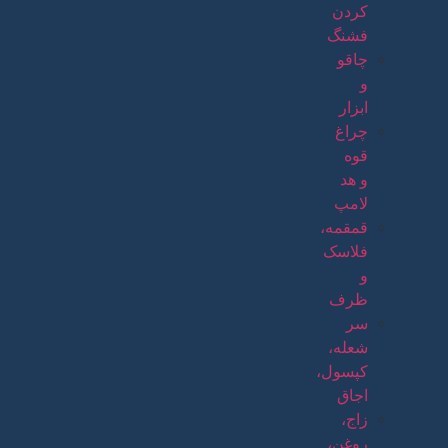
کردن
فشنگ
چاقو
و
ابزار
چراغ
قوه
و هد
لامپ
قمقمه،
فلاسک
و
ظرف
سر
شعله،
کپسول،
اجاق
زاج،
روغن،