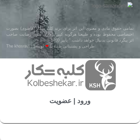
تمامی حقوق مادی و معنوی این اثر برای برند کلبه شکار (قاضوی) بصورت
اختصاصی محفوظ بوده و طبیعتا هرگونه کپی برداری بدون رضایت صاحب
اثر پیگرد قانونی بدنبال خواهد داشت." پاییز 1400 "
طراحی و پشتیبانی شده با
❤
توسط : The khosravi
ورود | عضویت