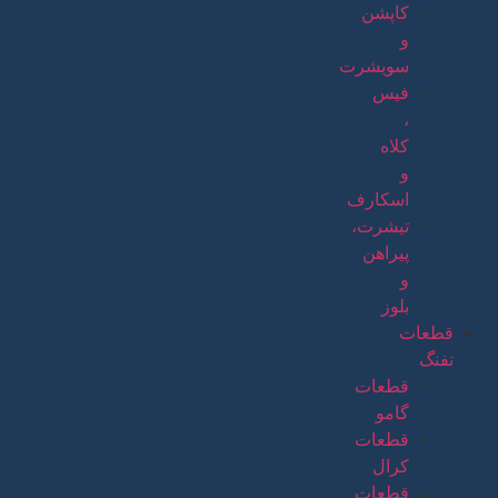
کاپشن
و
سویشرت
فیس
،
کلاه
و
اسکارف
تیشرت،
پیراهن
و
بلوز
قطعات
تفنگ
قطعات
گامو
قطعات
کرال
قطعات