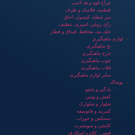
چراغ قوه و هد لامپ
قمقمه، فلاسک و ظرف
سر شعله، کپسول، اجاق
زاج، روغن، اسپری، تنظیف
جلد، بند، محافظ، قنداق و قطار
لوازم ماهیگیری
نخ ماهیگیری
چرخ ماهیگیری
چوب ماهیگیری
قلاب ماهیگیری
سایر لوازم ماهیگیری
پوشاک
بادگیر و پانچو
کفش و پوتین
شلوار و شلوارک
کمربند و فانوسقه
دستکش و جوراب
کاپشن و سویشرت
فیس ، کلاه و اسکارف