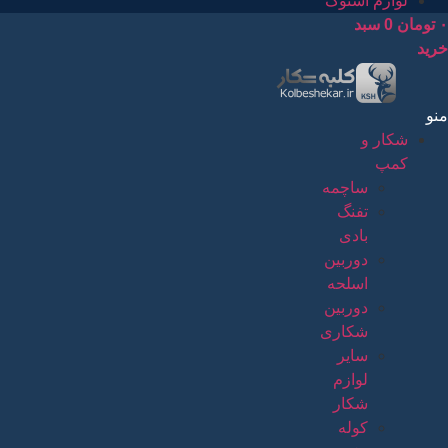
لوازم استوک
۰
تومان
0
سبد
خرید
منو
شکار و
کمپ
ساچمه
تفنگ
بادی
دوربین
اسلحه
دوربین
شکاری
سایر
لوازم
شکار
کوله