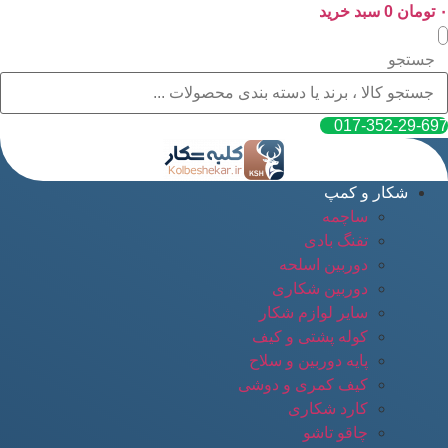
۰
پرش
تومان
0
سبد خرید
به
محتوا
جستجو
017-352-29-697
شکار و کمپ
ساچمه
تفنگ بادی
دوربین اسلحه
دوربین شکاری
سایر لوازم شکار
کوله پشتی و کیف
پایه دوربین و سلاح
کیف کمری و دوشی
کارد شکاری
چاقو تاشو