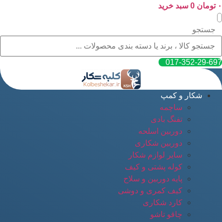
۰
پرش
تومان
0
سبد خرید
به
محتوا
جستجو
017-352-29-697
شکار و کمپ
ساچمه
تفنگ بادی
دوربین اسلحه
دوربین شکاری
سایر لوازم شکار
کوله پشتی و کیف
پایه دوربین و سلاح
کیف کمری و دوشی
کارد شکاری
چاقو تاشو