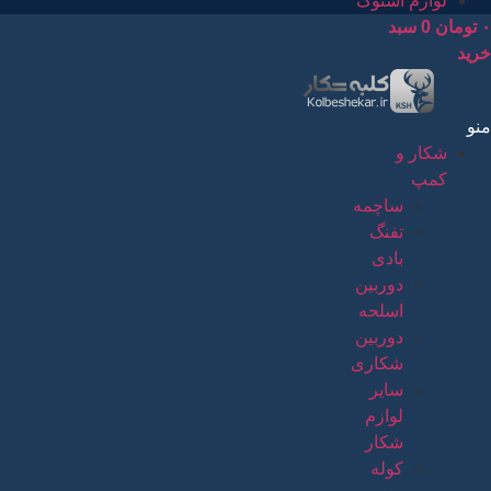
لوازم استوک
۰
تومان
0
سبد
خرید
منو
شکار و
کمپ
ساچمه
تفنگ
بادی
دوربین
اسلحه
دوربین
شکاری
سایر
لوازم
شکار
کوله