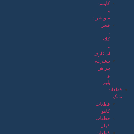
کاپشن
و
سویشرت
فیس
،
کلاه
و
اسکارف
تیشرت،
پیراهن
و
بلوز
قطعات
تفنگ
قطعات
گامو
قطعات
کرال
قطعات