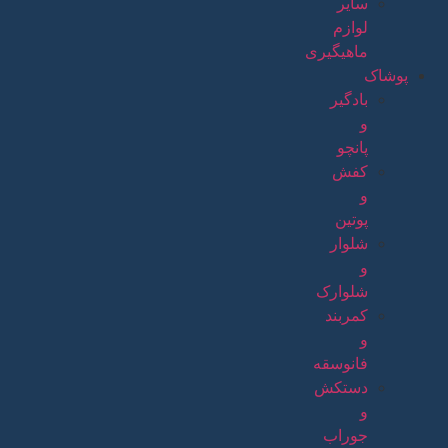
سایر
لوازم
ماهیگیری
پوشاک
بادگیر
و
پانچو
کفش
و
پوتین
شلوار
و
شلوارک
کمربند
و
فانوسقه
دستکش
و
جوراب