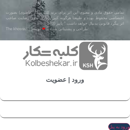
تمامی حقوق مادی و معنوی این اثر برای برند کلبه شکار (قاضوی) بصورت
اختصاصی محفوظ بوده و طبیعتا هرگونه کپی برداری بدون رضایت صاحب
اثر پیگرد قانونی بدنبال خواهد داشت." پاییز 1400 "
طراحی و پشتیبانی شده با
❤
توسط : The khosravi
ورود | عضویت
ورود به پنل