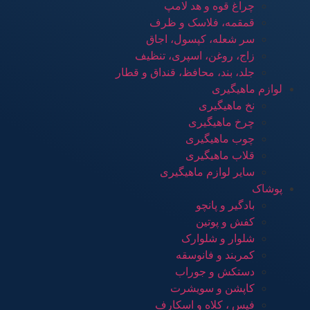
چراغ قوه و هد لامپ
قمقمه، فلاسک و ظرف
سر شعله، کپسول، اجاق
زاج، روغن، اسپری، تنظیف
جلد، بند، محافظ، قنداق و قطار
لوازم ماهیگیری
نخ ماهیگیری
چرخ ماهیگیری
چوب ماهیگیری
قلاب ماهیگیری
سایر لوازم ماهیگیری
پوشاک
بادگیر و پانچو
کفش و پوتین
شلوار و شلوارک
کمربند و فانوسقه
دستکش و جوراب
کاپشن و سویشرت
فیس ، کلاه و اسکارف