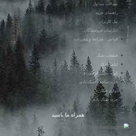
سوالات متداول
راهنمای خرید
پنل کاربران
دپارتمان فروشندگان
قوانین ، شرایط و مقررات
قطعات تفنگ
لباس شکار
کوله پشتی کوهنوردی
خرید ساچمه تفنگ بادی
لوازم شکار
خرید تفنگ بادی
همراه ما باشید