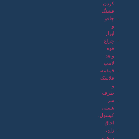
کردن
فشنگ
چاقو
و
ابزار
چراغ
قوه
و هد
لامپ
قمقمه،
فلاسک
و
ظرف
سر
شعله،
کپسول،
اجاق
زاج،
روغن،