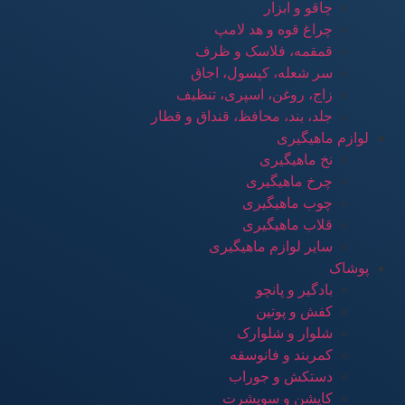
چاقو و ابزار
چراغ قوه و هد لامپ
قمقمه، فلاسک و ظرف
سر شعله، کپسول، اجاق
زاج، روغن، اسپری، تنظیف
جلد، بند، محافظ، قنداق و قطار
لوازم ماهیگیری
نخ ماهیگیری
چرخ ماهیگیری
چوب ماهیگیری
قلاب ماهیگیری
سایر لوازم ماهیگیری
پوشاک
بادگیر و پانچو
کفش و پوتین
شلوار و شلوارک
کمربند و فانوسقه
دستکش و جوراب
کاپشن و سویشرت