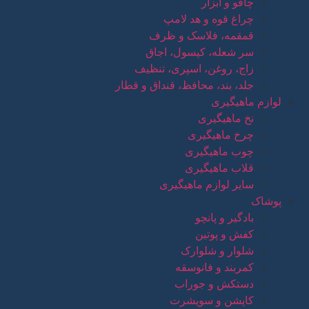
چاقو و ابزار
چراغ قوه و هد لامپ
قمقمه، فلاسک و ظرف
سر شعله، کپسول، اجاق
زاج، روغن، اسپری، تنظیف
جلد، بند، محافظ، قنداق و قطار
لوازم ماهیگیری
نخ ماهیگیری
چرخ ماهیگیری
چوب ماهیگیری
قلاب ماهیگیری
سایر لوازم ماهیگیری
پوشاک
بادگیر و پانچو
کفش و پوتین
شلوار و شلوارک
کمربند و فانوسقه
دستکش و جوراب
کاپشن و سویشرت