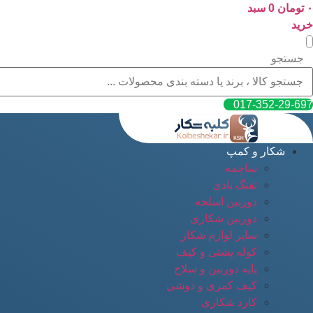
۰
پرش
تومان
0
سبد
به
خرید
محتوا
جستجو
017-352-29-697
شکار و کمپ
ساچمه
تفنگ بادی
دوربین اسلحه
دوربین شکاری
سایر لوازم شکار
کوله پشتی و کیف
پایه دوربین و سلاح
کیف کمری و دوشی
کارد شکاری