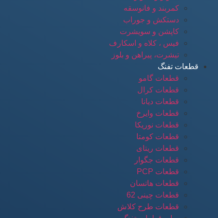
کمربند و فانوسقه
دستکش و جوراب
کاپشن و سویشرت
فیس ، کلاه و اسکارف
تیشرت، پیراهن و بلوز
قطعات تفنگ
قطعات گامو
قطعات کرال
قطعات دیانا
قطعات وایرخ
قطعات نوریکا
قطعات کومتا
قطعات ریتای
قطعات جگوار
قطعات PCP
قطعات هاتسان
قطعات چینی 62
قطعات طرح کلاش