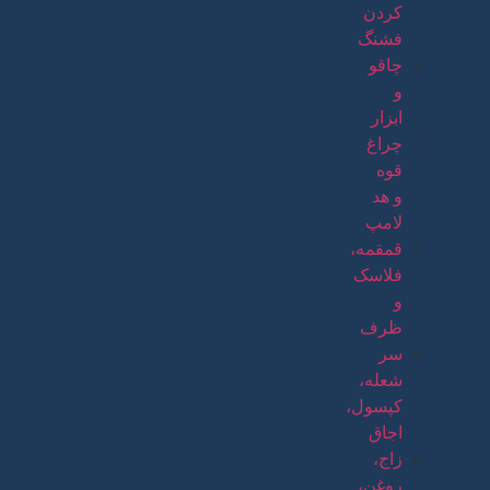
کردن
فشنگ
چاقو
و
ابزار
چراغ
قوه
و هد
لامپ
قمقمه،
فلاسک
و
ظرف
سر
شعله،
کپسول،
اجاق
زاج،
روغن،