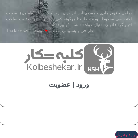
تمامی حقوق مادی و معنوی این اثر برای برند کلبه شکار (قاضوی) بصورت
اختصاصی محفوظ بوده و طبیعتا هرگونه کپی برداری بدون رضایت صاحب
اثر پیگرد قانونی بدنبال خواهد داشت." پاییز 1400 "
طراحی و پشتیبانی شده با
❤
توسط : The khosravi
ورود | عضویت
ورود به پنل