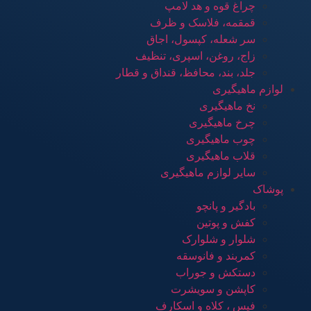
چراغ قوه و هد لامپ
قمقمه، فلاسک و ظرف
سر شعله، کپسول، اجاق
زاج، روغن، اسپری، تنظیف
جلد، بند، محافظ، قنداق و قطار
لوازم ماهیگیری
نخ ماهیگیری
چرخ ماهیگیری
چوب ماهیگیری
قلاب ماهیگیری
سایر لوازم ماهیگیری
پوشاک
بادگیر و پانچو
کفش و پوتین
شلوار و شلوارک
کمربند و فانوسقه
دستکش و جوراب
کاپشن و سویشرت
فیس ، کلاه و اسکارف