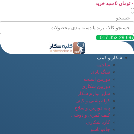
۰
پرش
تومان
0
سبد خرید
به
محتوا
جستجو
017-352-29-697
شکار و کمپ
ساچمه
تفنگ بادی
دوربین اسلحه
دوربین شکاری
سایر لوازم شکار
کوله پشتی و کیف
پایه دوربین و سلاح
کیف کمری و دوشی
کارد شکاری
چاقو تاشو