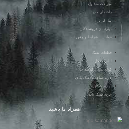
سوالات متداول
راهنمای خرید
پنل کاربران
دپارتمان فروشندگان
قوانین ، شرایط و مقررات
قطعات تفنگ
لباس شکار
کوله پشتی کوهنوردی
خرید ساچمه تفنگ بادی
لوازم شکار
خرید تفنگ بادی
همراه ما باشید