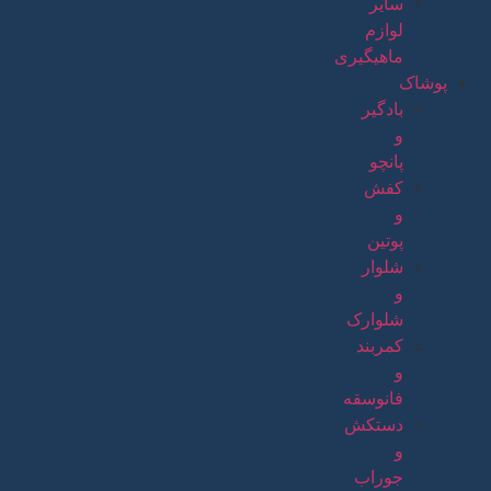
سایر
لوازم
ماهیگیری
پوشاک
بادگیر
و
پانچو
کفش
و
پوتین
شلوار
و
شلوارک
کمربند
و
فانوسقه
دستکش
و
جوراب