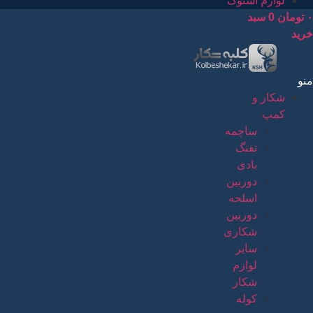
لوازم استوک
۰
تومان
0
سبد
خرید
منو
شکار و
کمپ
ساچمه
تفنگ
بادی
دوربین
اسلحه
دوربین
شکاری
سایر
لوازم
شکار
کوله