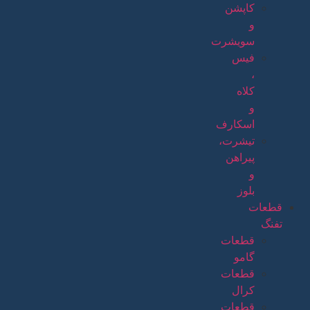
کاپشن
و
سویشرت
فیس
،
کلاه
و
اسکارف
تیشرت،
پیراهن
و
بلوز
قطعات
تفنگ
قطعات
گامو
قطعات
کرال
قطعات