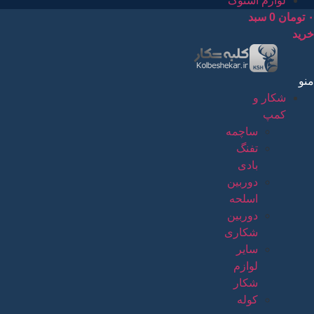
لوازم استوک
۰
تومان
0
سبد
خرید
منو
شکار و
کمپ
ساچمه
تفنگ
بادی
دوربین
اسلحه
دوربین
شکاری
سایر
لوازم
شکار
کوله