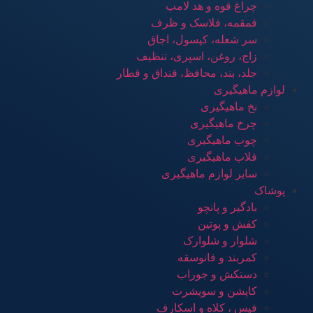
چراغ قوه و هد لامپ
قمقمه، فلاسک و ظرف
سر شعله، کپسول، اجاق
زاج، روغن، اسپری، تنظیف
جلد، بند، محافظ، قنداق و قطار
لوازم ماهیگیری
نخ ماهیگیری
چرخ ماهیگیری
چوب ماهیگیری
قلاب ماهیگیری
سایر لوازم ماهیگیری
پوشاک
بادگیر و پانچو
کفش و پوتین
شلوار و شلوارک
کمربند و فانوسقه
دستکش و جوراب
کاپشن و سویشرت
فیس ، کلاه و اسکارف