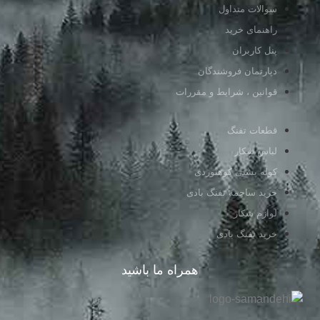
سوالات متداول
راهنمای خرید
پنل کاربران
دپارتمان فروشندگان
قوانین ، شرایط و مقررات
قطعات تفنگ
لباس شکار
کوله پشتی کوهنوردی
خرید ساچمه تفنگ بادی
لوازم شکار
خرید تفنگ بادی
همراه ما باشید