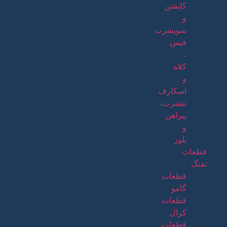
کاپشن
و
سویشرت
فیس
،
کلاه
و
اسکارف
تیشرت،
پیراهن
و
بلوز
قطعات
تفنگ
قطعات
گامو
قطعات
کرال
قطعات