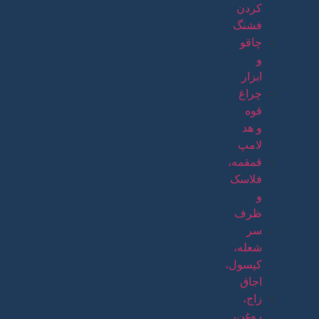
کردن
فشنگ
چاقو
و
ابزار
چراغ
قوه
و هد
لامپ
قمقمه،
فلاسک
و
ظرف
سر
شعله،
کپسول،
اجاق
زاج،
روغن،