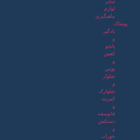
سایر
لوازم
ماهیگیری
پوشاک
بادگیر
و
پانچو
کفش
و
پوتین
شلوار
و
شلوارک
کمربند
و
فانوسقه
دستکش
و
جوراب