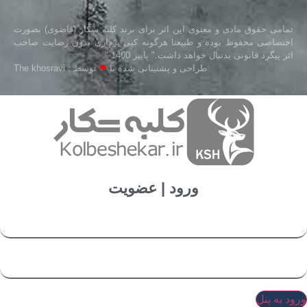
تمامی حقوق مادی و معنوی این اثر برای برند کلبه شکار (قاضوی) بصورت
اختصاصی محفوظ بوده و طبیعتا هرگونه کپی برداری بدون رضایت صاحب
اثر پیگرد قانونی بدنبال خواهد داشت." پاییز 1400 "
طراحی و پشتیبانی شده با
❤
توسط : The khosravi
ورود | عضویت
ورود به پنل