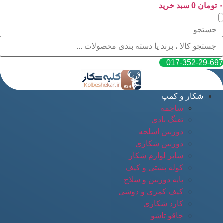
۰
پرش
تومان
0
سبد خرید
به
محتوا
جستجو
017-352-29-697
شکار و کمپ
ساچمه
تفنگ بادی
دوربین اسلحه
دوربین شکاری
سایر لوازم شکار
کوله پشتی و کیف
پایه دوربین و سلاح
کیف کمری و دوشی
کارد شکاری
چاقو تاشو