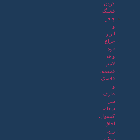
کردن
فشنگ
چاقو
و
ابزار
چراغ
قوه
و هد
لامپ
قمقمه،
فلاسک
و
ظرف
سر
شعله،
کپسول،
اجاق
زاج،
روغن،