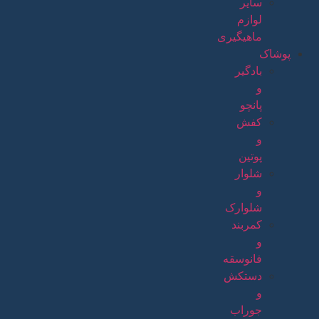
سایر
لوازم
ماهیگیری
پوشاک
بادگیر
و
پانچو
کفش
و
پوتین
شلوار
و
شلوارک
کمربند
و
فانوسقه
دستکش
و
جوراب