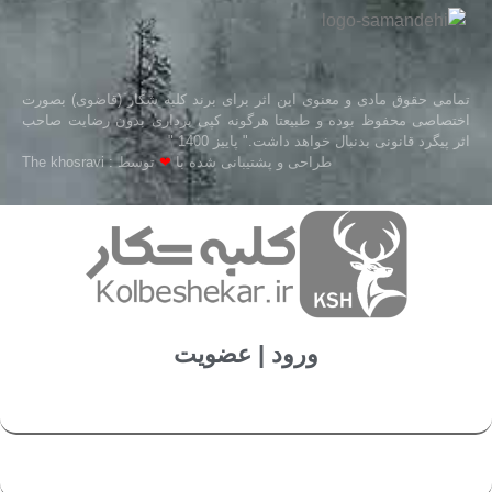
تمامی حقوق مادی و معنوی این اثر برای برند کلبه شکار (قاضوی) بصورت
اختصاصی محفوظ بوده و طبیعتا هرگونه کپی برداری بدون رضایت صاحب
اثر پیگرد قانونی بدنبال خواهد داشت." پاییز 1400 "
طراحی و پشتیبانی شده با
❤
توسط : The khosravi
ورود | عضویت