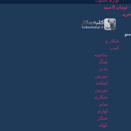
لوازم استوک
۰
تومان
0
سبد
خرید
منو
شکار و
کمپ
ساچمه
تفنگ
بادی
دوربین
اسلحه
دوربین
شکاری
سایر
لوازم
شکار
کوله