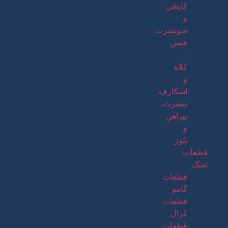
کاپشن
و
سویشرت
فیس
،
کلاه
و
اسکارف
تیشرت،
پیراهن
و
بلوز
قطعات
تفنگ
قطعات
گامو
قطعات
کرال
قطعات