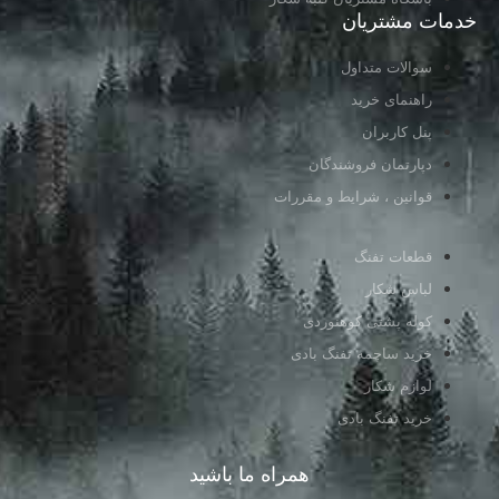
خدمات مشتریان
سوالات متداول
راهنمای خرید
پنل کاربران
دپارتمان فروشندگان
قوانین ، شرایط و مقررات
قطعات تفنگ
لباس شکار
کوله پشتی کوهنوردی
خرید ساچمه تفنگ بادی
لوازم شکار
خرید تفنگ بادی
همراه ما باشید