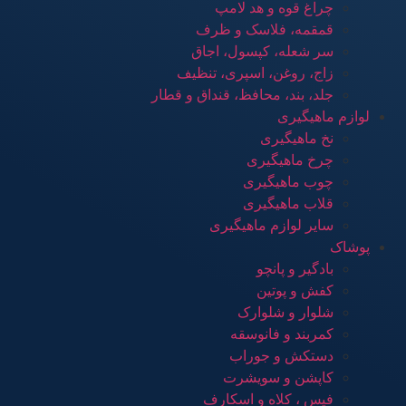
چراغ قوه و هد لامپ
قمقمه، فلاسک و ظرف
سر شعله، کپسول، اجاق
زاج، روغن، اسپری، تنظیف
جلد، بند، محافظ، قنداق و قطار
لوازم ماهیگیری
نخ ماهیگیری
چرخ ماهیگیری
چوب ماهیگیری
قلاب ماهیگیری
سایر لوازم ماهیگیری
پوشاک
بادگیر و پانچو
کفش و پوتین
شلوار و شلوارک
کمربند و فانوسقه
دستکش و جوراب
کاپشن و سویشرت
فیس ، کلاه و اسکارف