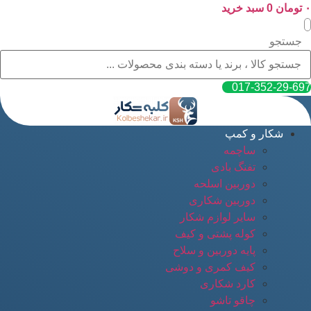
۰
پرش
تومان
0
سبد خرید
به
محتوا
جستجو
017-352-29-697
شکار و کمپ
ساچمه
تفنگ بادی
دوربین اسلحه
دوربین شکاری
سایر لوازم شکار
کوله پشتی و کیف
پایه دوربین و سلاح
کیف کمری و دوشی
کارد شکاری
چاقو تاشو