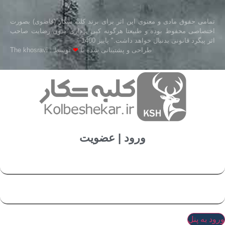
تمامی حقوق مادی و معنوی این اثر برای برند کلبه شکار (قاضوی) بصورت
اختصاصی محفوظ بوده و طبیعتا هرگونه کپی برداری بدون رضایت صاحب
اثر پیگرد قانونی بدنبال خواهد داشت." پاییز 1400 "
طراحی و پشتیبانی شده با
❤
توسط : The khosravi
ورود | عضویت
ورود به پنل