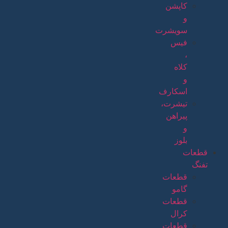
کاپشن
و
سویشرت
فیس
،
کلاه
و
اسکارف
تیشرت،
پیراهن
و
بلوز
قطعات
تفنگ
قطعات
گامو
قطعات
کرال
قطعات