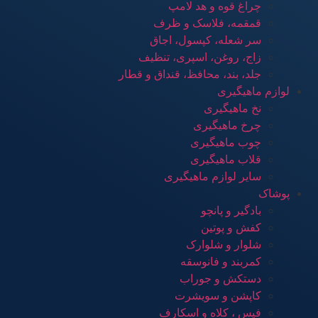
چراغ قوه و هد لامپ
قمقمه، فلاسک و ظرف
سر شعله، کپسول، اجاق
زاج، روغن، اسپری، تنظیف
جلد، بند، محافظ، قنداق و قطار
لوازم ماهیگیری
نخ ماهیگیری
چرخ ماهیگیری
چوب ماهیگیری
قلاب ماهیگیری
سایر لوازم ماهیگیری
پوشاک
بادگیر و پانچو
کفش و پوتین
شلوار و شلوارک
کمربند و فانوسقه
دستکش و جوراب
کاپشن و سویشرت
فیس ، کلاه و اسکارف