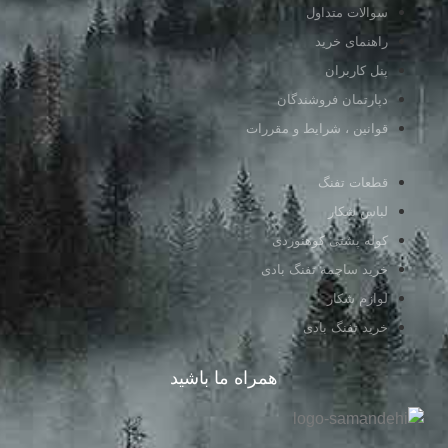
سوالات متداول
راهنمای خرید
پنل کاربران
دپارتمان فروشندگان
قوانین ، شرایط و مقررات
قطعات تفنگ
لباس شکار
کوله پشتی کوهنوردی
خرید ساچمه تفنگ بادی
لوازم شکار
خرید تفنگ بادی
همراه ما باشید