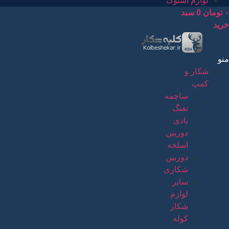
لوازم استوک
۰
تومان
0
سبد
خرید
منو
شکار و
کمپ
ساچمه
تفنگ
بادی
دوربین
اسلحه
دوربین
شکاری
سایر
لوازم
شکار
کوله