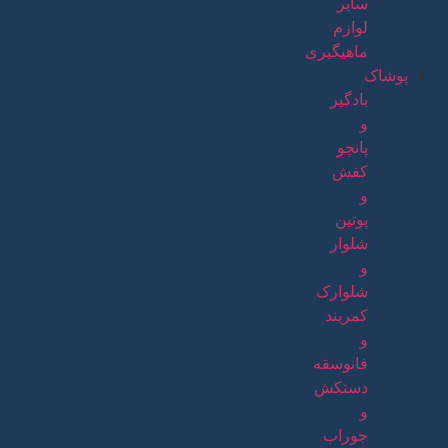
سایر
لوازم
ماهیگیری
پوشاک
بادگیر
و
پانچو
کفش
و
پوتین
شلوار
و
شلوارک
کمربند
و
فانوسقه
دستکش
و
جوراب