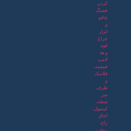
کردن
فشنگ
چاقو
و
ابزار
چراغ
قوه
و هد
لامپ
قمقمه،
فلاسک
و
ظرف
سر
شعله،
کپسول،
اجاق
زاج،
روغن،