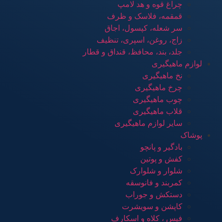
چراغ قوه و هد لامپ
قمقمه، فلاسک و ظرف
سر شعله، کپسول، اجاق
زاج، روغن، اسپری، تنظیف
جلد، بند، محافظ، قنداق و قطار
لوازم ماهیگیری
نخ ماهیگیری
چرخ ماهیگیری
چوب ماهیگیری
قلاب ماهیگیری
سایر لوازم ماهیگیری
پوشاک
بادگیر و پانچو
کفش و پوتین
شلوار و شلوارک
کمربند و فانوسقه
دستکش و جوراب
کاپشن و سویشرت
فیس ، کلاه و اسکارف