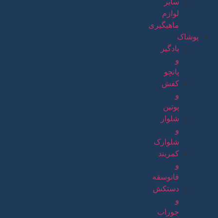
سایر
لوازم
ماهیگیری
پوشاک
بادگیر
و
پانچو
کفش
و
پوتین
شلوار
و
شلوارک
کمربند
و
فانوسقه
دستکش
و
جوراب