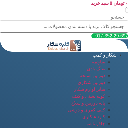
۰
پرش
تومان
0
سبد خرید
به
محتوا
جستجو
017-352-29-697
شکار و کمپ
ساچمه
تفنگ بادی
دوربین اسلحه
دوربین شکاری
سایر لوازم شکار
کوله پشتی و کیف
پایه دوربین و سلاح
کیف کمری و دوشی
کارد شکاری
چاقو تاشو