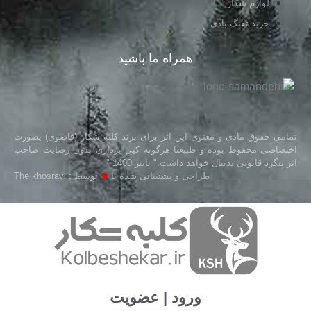
لوازم شکار
خرید تفنگ بادی
همراه ما باشید
تمامی حقوق مادی و معنوی این اثر برای برند کلبه شکار (قاضوی) بصورت
اختصاصی محفوظ بوده و طبیعتا هرگونه کپی برداری بدون رضایت صاحب
اثر پیگرد قانونی بدنبال خواهد داشت." پاییز 1400 "
طراحی و پشتیبانی شده با
❤
توسط : The khosravi
ورود | عضویت