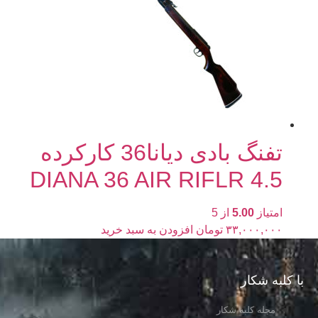
تفنگ بادی دیانا36 کارکرده
4.5 DIANA 36 AIR RIFLR
امتیاز
5.00
از 5
۳۳,۰۰۰,۰۰۰
تومان
افزودن به سبد خرید
با کلبه شکار
مجله کلبه شکار