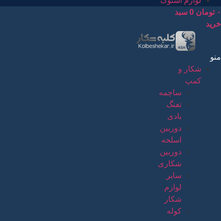
لوازم استوک
۰
تومان
0
سبد
خرید
منو
شکار و
کمپ
ساچمه
تفنگ
بادی
دوربین
اسلحه
دوربین
شکاری
سایر
لوازم
شکار
کوله