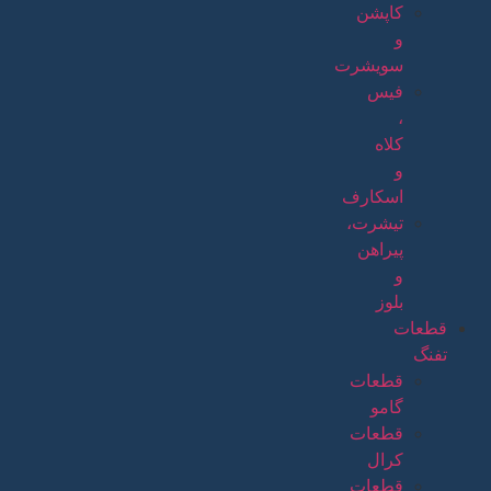
کاپشن
و
سویشرت
فیس
،
کلاه
و
اسکارف
تیشرت،
پیراهن
و
بلوز
قطعات
تفنگ
قطعات
گامو
قطعات
کرال
قطعات