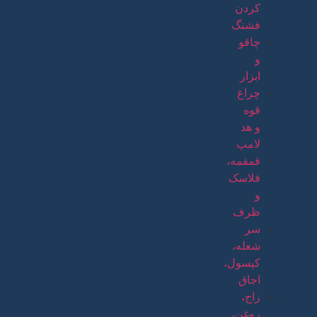
کردن
فشنگ
چاقو
و
ابزار
چراغ
قوه
و هد
لامپ
قمقمه،
فلاسک
و
ظرف
سر
شعله،
کپسول،
اجاق
زاج،
روغن،