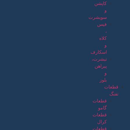
کاپشن
و
سویشرت
فیس
،
کلاه
و
اسکارف
تیشرت،
پیراهن
و
بلوز
قطعات
تفنگ
قطعات
گامو
قطعات
کرال
قطعات