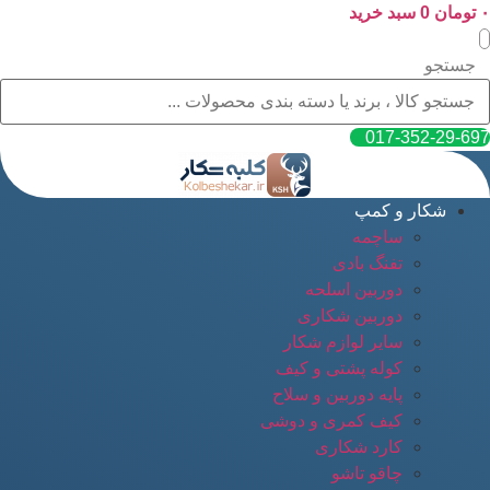
۰
پرش
تومان
0
سبد خرید
به
محتوا
جستجو
017-352-29-697
شکار و کمپ
ساچمه
تفنگ بادی
دوربین اسلحه
دوربین شکاری
سایر لوازم شکار
کوله پشتی و کیف
پایه دوربین و سلاح
کیف کمری و دوشی
کارد شکاری
چاقو تاشو