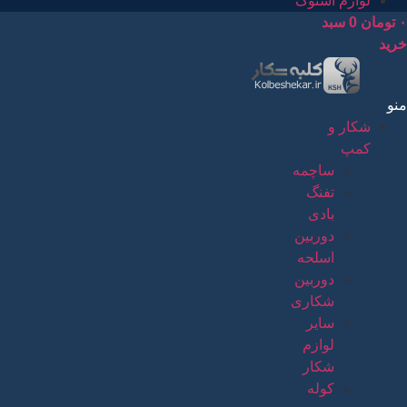
لوازم استوک
۰
تومان
0
سبد
خرید
منو
شکار و
کمپ
ساچمه
تفنگ
بادی
دوربین
اسلحه
دوربین
شکاری
سایر
لوازم
شکار
کوله