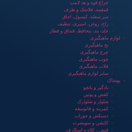
چراغ قوه و هد لامپ
قمقمه، فلاسک و ظرف
سر شعله، کپسول، اجاق
زاج، روغن، اسپری، تنظیف
جلد، بند، محافظ، قنداق و قطار
لوازم ماهیگیری
نخ ماهیگیری
چرخ ماهیگیری
چوب ماهیگیری
قلاب ماهیگیری
سایر لوازم ماهیگیری
پوشاک
بادگیر و پانچو
کفش و پوتین
شلوار و شلوارک
کمربند و فانوسقه
دستکش و جوراب
کاپشن و سویشرت
فیس ، کلاه و اسکارف