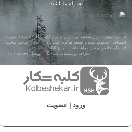
همراه ما باشید
تمامی حقوق مادی و معنوی این اثر برای برند کلبه شکار (قاضوی) بصورت
اختصاصی محفوظ بوده و طبیعتا هرگونه کپی برداری بدون رضایت صاحب
اثر پیگرد قانونی بدنبال خواهد داشت." پاییز 1400 "
طراحی و پشتیبانی شده با
❤
توسط : The khosravi
ورود | عضویت