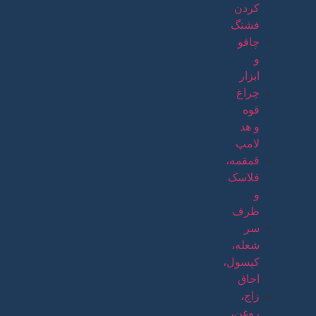
کردن
فشنگ
چاقو
و
ابزار
چراغ
قوه
و هد
لامپ
قمقمه،
فلاسک
و
ظرف
سر
شعله،
کپسول،
اجاق
زاج،
روغن،