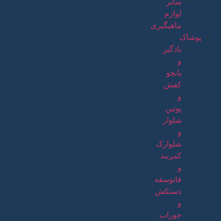
سایر
لوازم
ماهیگیری
پوشاک
بادگیر
و
پانچو
کفش
و
پوتین
شلوار
و
شلوارک
کمربند
و
فانوسقه
دستکش
و
جوراب