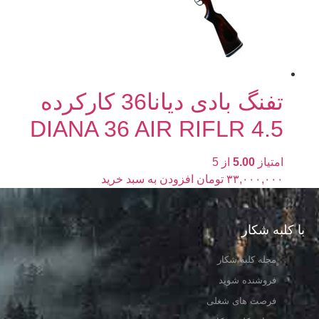
تفنگ بادی دیانا36 کارکرده
4.5 DIANA 36 AIR RIFLR
امتیاز
5.00
از 5
۳۳,۰۰۰,۰۰۰
تومان
افزودن به سبد خرید
با کلبه شکار
مجله کلبه شکار
فروشنده شوید
فرصت های شغلی