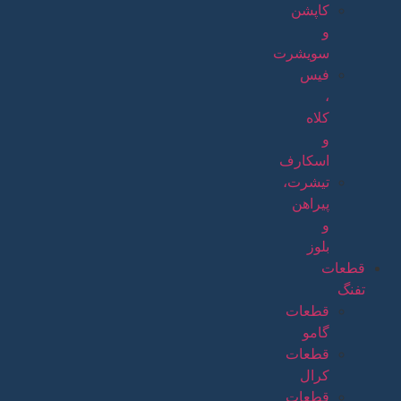
کاپشن
و
سویشرت
فیس
،
کلاه
و
اسکارف
تیشرت،
پیراهن
و
بلوز
قطعات
تفنگ
قطعات
گامو
قطعات
کرال
قطعات