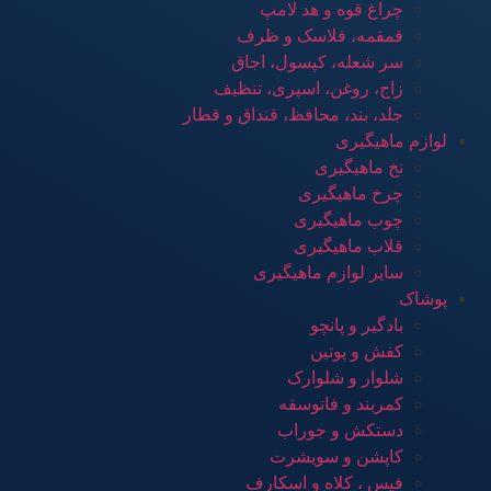
چراغ قوه و هد لامپ
قمقمه، فلاسک و ظرف
سر شعله، کپسول، اجاق
زاج، روغن، اسپری، تنظیف
جلد، بند، محافظ، قنداق و قطار
لوازم ماهیگیری
نخ ماهیگیری
چرخ ماهیگیری
چوب ماهیگیری
قلاب ماهیگیری
سایر لوازم ماهیگیری
پوشاک
بادگیر و پانچو
کفش و پوتین
شلوار و شلوارک
کمربند و فانوسقه
دستکش و جوراب
کاپشن و سویشرت
فیس ، کلاه و اسکارف