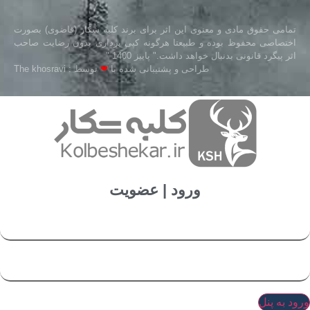
تمامی حقوق مادی و معنوی این اثر برای برند کلبه شکار (قاضوی) بصورت
اختصاصی محفوظ بوده و طبیعتا هرگونه کپی برداری بدون رضایت صاحب
اثر پیگرد قانونی بدنبال خواهد داشت." پاییز 1400 "
طراحی و پشتیبانی شده با
❤
توسط : The khosravi
ورود | عضویت
ورود به پنل