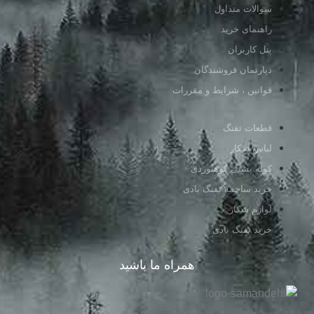
سوالات متداول
راهنمای خرید
پنل کاربران
دپارتمان فروشندگان
قوانین ، شرایط و مقررات
قطعات تفنگ
لباس شکار
کوله پشتی کوهنوردی
خرید ساچمه تفنگ بادی
لوازم شکار
خرید تفنگ بادی
همراه ما باشید