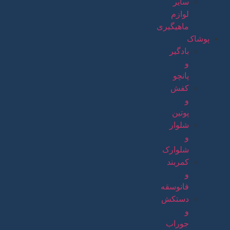
سایر
لوازم
ماهیگیری
پوشاک
بادگیر
و
پانچو
کفش
و
پوتین
شلوار
و
شلوارک
کمربند
و
فانوسقه
دستکش
و
جوراب