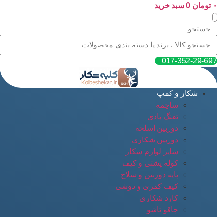
۰
پرش
تومان
0
سبد خرید
به
محتوا
جستجو
017-352-29-697
شکار و کمپ
ساچمه
تفنگ بادی
دوربین اسلحه
دوربین شکاری
سایر لوازم شکار
کوله پشتی و کیف
پایه دوربین و سلاح
کیف کمری و دوشی
کارد شکاری
چاقو تاشو