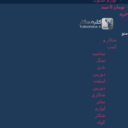
لوازم استوک
۰
تومان
0
سبد
خرید
منو
شکار و
کمپ
ساچمه
تفنگ
بادی
دوربین
اسلحه
دوربین
شکاری
سایر
لوازم
شکار
کوله