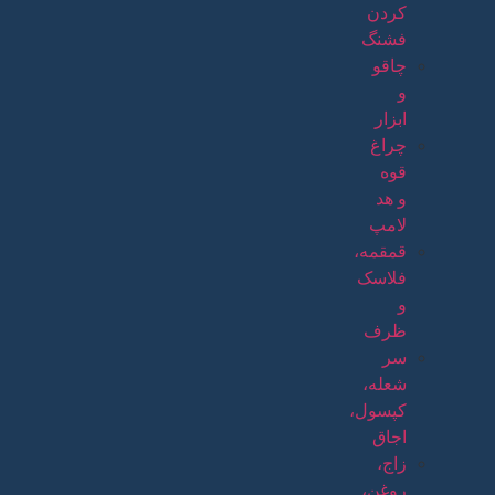
کردن
فشنگ
چاقو
و
ابزار
چراغ
قوه
و هد
لامپ
قمقمه،
فلاسک
و
ظرف
سر
شعله،
کپسول،
اجاق
زاج،
روغن،